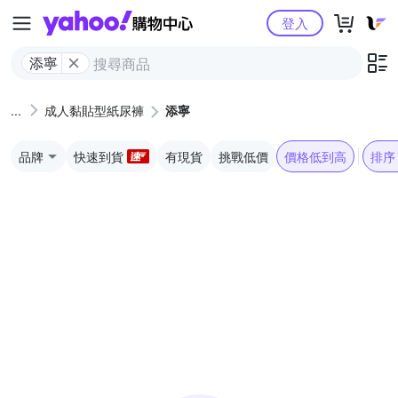
Yahoo購物中心
登入
添寧
成人黏貼型紙尿褲
添寧
品牌
快速到貨
有現貨
挑戰低價
價格低到高
排序