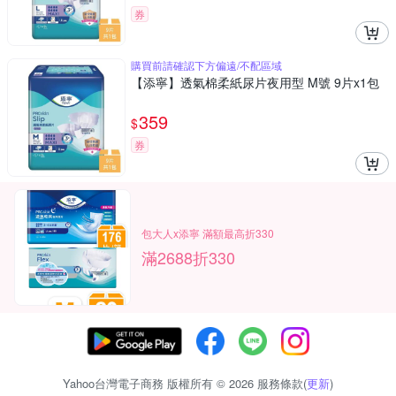
券
購買前請確認下方偏遠/不配區域
【添寧】透氣棉柔紙尿片夜用型 M號 9片x1包
359
$
券
包大人x添寧 滿額最高折330
滿2688折330
Yahoo台灣電子商務 版權所有 © 2026 服務條款(
更新
)