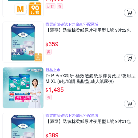
活動
券
購買前請確認下方偏遠/不配區域
【添寧】透氣棉柔紙尿片夜用型 L號 9片x2包
659
$
券
新品上市
Dr.P ProX科研 極致透氣紙尿褲長效型/夜用型
M-XL (6包/箱購,黏貼型,成人紙尿褲)
1,435
$
券
購買前請確認下方偏遠/不配區域
【添寧】透氣棉柔紙尿片夜用型 L號 9片x1包
389
$