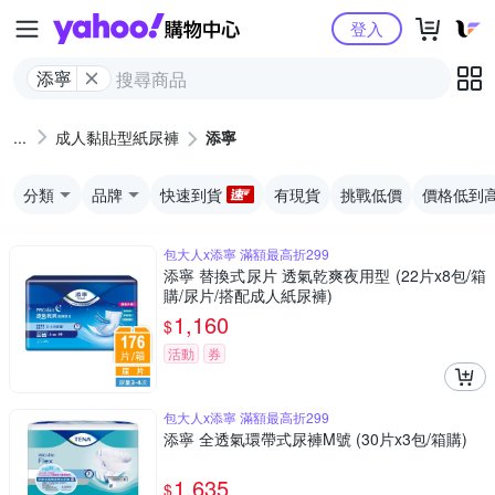
Yahoo購物中心
登入
添寧
成人黏貼型紙尿褲
添寧
分類
品牌
快速到貨
有現貨
挑戰低價
價格低到
包大人x添寧 滿額最高折299
添寧 替換式尿片 透氣乾爽夜用型 (22片x8包/箱
購/尿片/搭配成人紙尿褲)
1,160
$
活動
券
包大人x添寧 滿額最高折299
添寧 全透氣環帶式尿褲M號 (30片x3包/箱購)
1,635
$