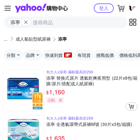
Yahoo購物中心
登入
添寧
成人黏貼型紙尿褲
添寧
分類
品牌
快速到貨
有現貨
挑戰低價
價格低到
包大人x添寧 滿額最高折299
添寧 替換式尿片 透氣乾爽夜用型 (22片x8包/箱
購/尿片/搭配成人紙尿褲)
1,160
$
活動
券
包大人x添寧 滿額最高折299
添寧 全透氣環帶式尿褲M號 (30片x3包/箱購)
1,635
$