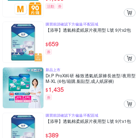
活動
券
購買前請確認下方偏遠/不配區域
【添寧】透氣棉柔紙尿片夜用型 L號 9片x2包
659
$
券
新品上市
Dr.P ProX科研 極致透氣紙尿褲長效型/夜用型
M-XL (6包/箱購,黏貼型,成人紙尿褲)
1,435
$
券
購買前請確認下方偏遠/不配區域
【添寧】透氣棉柔紙尿片夜用型 L號 9片x1包
389
$