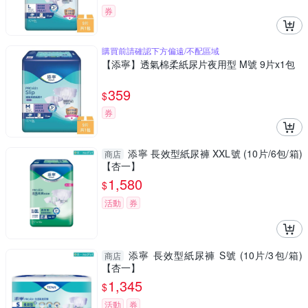
券
購買前請確認下方偏遠/不配區域
【添寧】透氣棉柔紙尿片夜用型 M號 9片x1包
359
$
券
添寧 長效型紙尿褲 XXL號 (10片/6包/箱)
商店
【杏一】
1,580
$
活動
券
添寧 長效型紙尿褲 S號 (10片/3包/箱)
商店
【杏一】
1,345
$
活動
券