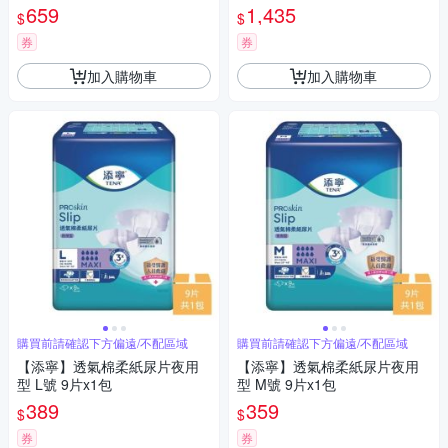
黏貼型,成人紙尿褲)
659
1,435
$
$
券
券
加入購物車
加入購物車
購買前請確認下方偏遠/不配區域
購買前請確認下方偏遠/不配區域
【添寧】透氣棉柔紙尿片夜用
【添寧】透氣棉柔紙尿片夜用
型 L號 9片x1包
型 M號 9片x1包
389
359
$
$
券
券