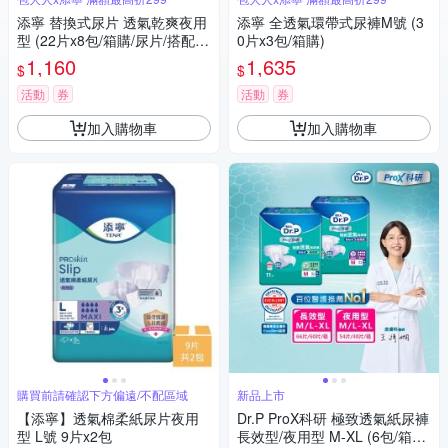
添寧 替換式尿片 透氣乾爽夜用
添寧 全透氣環帶式尿褲M號 (3
型 (22片x8包/箱購/尿片/搭配成
0片x3包/箱購)
人紙尿褲)
1,160
1,635
$
$
活動
券
活動
券
加入購物車
加入購物車
購買前請確認下方偏遠/不配區域
新品上市
【添寧】透氣棉柔紙尿片夜用
Dr.P ProX科研 極致透氣紙尿褲
型 L號 9片x2包
長效型/夜用型 M-XL (6包/箱購,