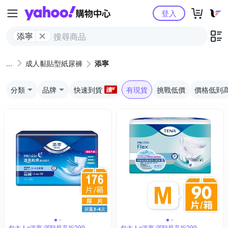
Yahoo購物中心
登入
添寧
成人黏貼型紙尿褲
添寧
分類
品牌
快速到貨
有現貨
挑戰低價
價格低到
包大人x添寧 滿額最高折299
包大人x添寧 滿額最高折299