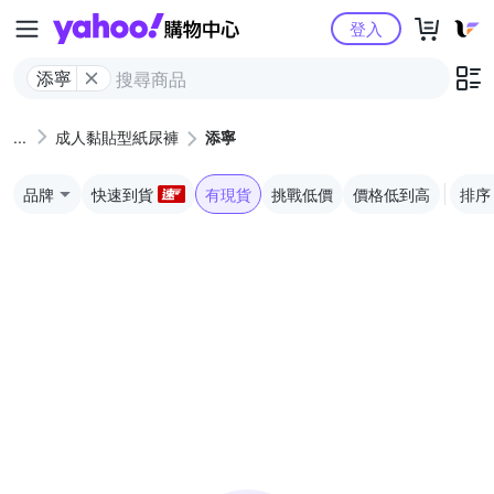
Yahoo購物中心
登入
添寧
成人黏貼型紙尿褲
添寧
品牌
快速到貨
有現貨
挑戰低價
價格低到高
排序