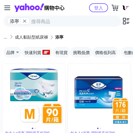
Yahoo購物中心
登入
添寧
成人黏貼型紙尿褲
添寧
品牌
快速到貨
有現貨
挑戰低價
價格低到高
包數
包大人x添寧 滿額最高折299
包大人x添寧 滿額最高折299