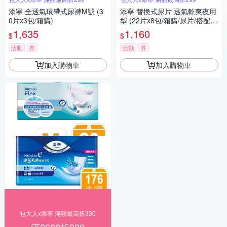
添寧 全透氣環帶式尿褲M號 (3
添寧 替換式尿片 透氣乾爽夜用
0片x3包/箱購)
型 (22片x8包/箱購/尿片/搭配成
人紙尿褲)
1,635
1,160
$
$
活動
券
活動
券
加入購物車
加入購物車
包大人x添寧 滿額最高折330