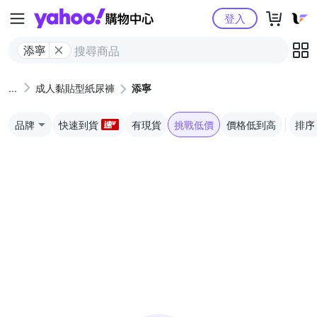
Yahoo購物中心
登入
添寧
成人黏貼型紙尿褲
添寧
品牌
快速到貨
有現貨
挑戰低價
價格低到高
排序