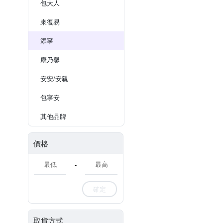
包大人
來復易
添寧
康乃馨
安安/安親
包寧安
其他品牌
價格
-
確定
取貨方式