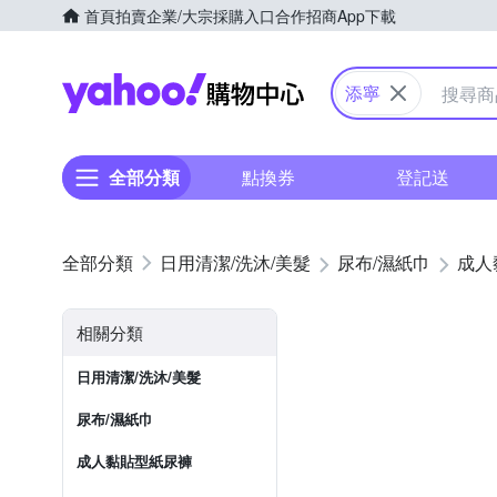
首頁
拍賣
企業/大宗採購入口
合作招商
App下載
Yahoo購物中心
添寧
全部分類
點換券
登記送
日用清潔/洗沐/美髮
尿布/濕紙巾
成人
相關分類
日用清潔/洗沐/美髮
尿布/濕紙巾
成人黏貼型紙尿褲