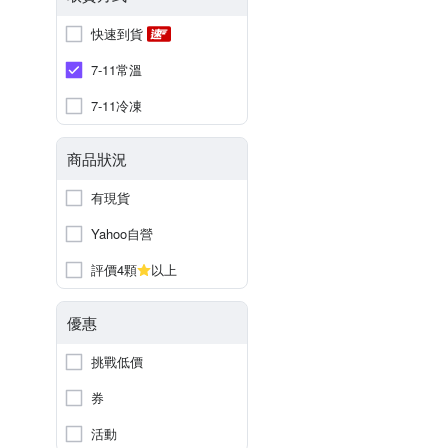
快速到貨
7-11常溫
7-11冷凍
商品狀況
有現貨
Yahoo自營
評價4顆
以上
優惠
挑戰低價
券
活動