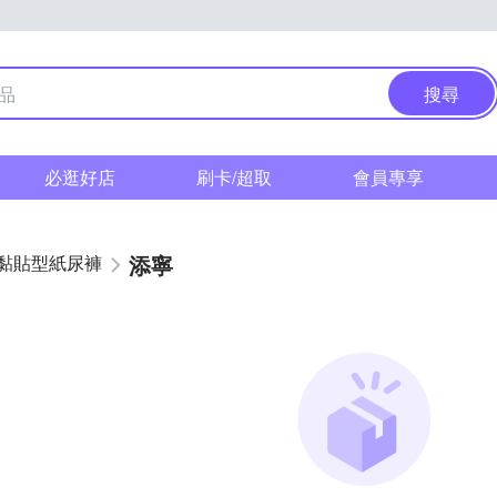
搜尋
必逛好店
刷卡/超取
會員專享
添寧
黏貼型紙尿褲