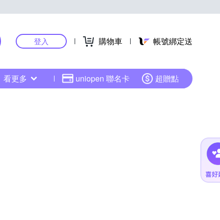
購物車
帳號綁定送
登入
看更多
uniopen 聯名卡
超贈點