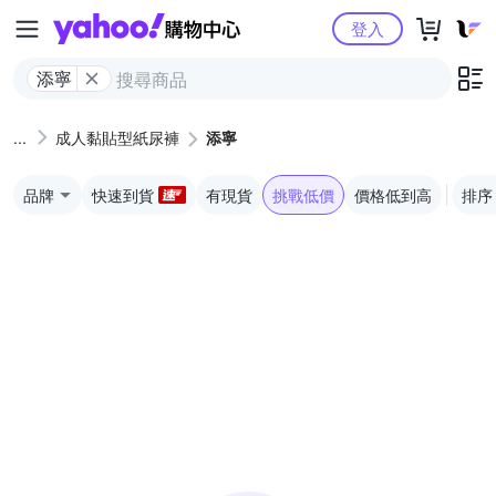
Yahoo購物中心
登入
添寧
成人黏貼型紙尿褲
添寧
品牌
快速到貨
有現貨
挑戰低價
價格低到高
排序