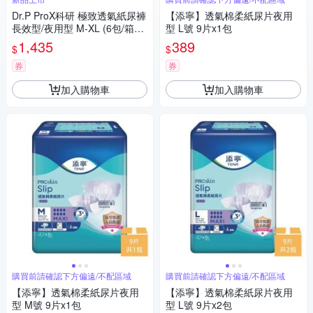
Dr.P ProX科研 極致透氣紙尿褲
【添寧】透氣棉柔紙尿片夜用
長效型/夜用型 M-XL (6包/箱購,
型 L號 9片x1包
黏貼型,成人紙尿褲)
1,435
389
$
$
券
券
加入購物車
加入購物車
購買前請確認下方偏遠/不配區域
購買前請確認下方偏遠/不配區域
【添寧】透氣棉柔紙尿片夜用
【添寧】透氣棉柔紙尿片夜用
型 M號 9片x1包
型 L號 9片x2包