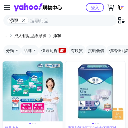
Yahoo購物中心
登入
添寧
成人黏貼型紙尿褲
添寧
分類
品牌
快速到貨
有現貨
挑戰低價
價格低到
新品上市
購買前請確認下方偏遠/不配區域