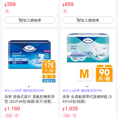
359
659
$
$
券
券
加入購物車
加入購物車
包大人x添寧 滿額最高折299
包大人x添寧 滿額最高折299
添寧 替換式尿片 透氣乾爽夜用
添寧 全透氣環帶式尿褲M號 (3
型 (22片x8包/箱購/尿片/搭配成
0片x3包/箱購)
人紙尿褲)
1,160
1,635
$
$
活動
券
活動
券