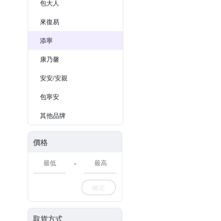
包大人
來復易
添寧
康乃馨
安安/安親
包寧安
其他品牌
價格
-
確定
取貨方式