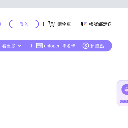
購物車
帳號綁定送
登入
看更多
uniopen 聯名卡
超贈點