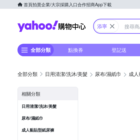
首頁
拍賣
企業/大宗採購入口
合作招商
App下載
Yahoo購物中心
添寧
全部分類
點換券
登記送
日用清潔/洗沐/美髮
尿布/濕紙巾
成人
相關分類
日用清潔/洗沐/美髮
尿布/濕紙巾
成人黏貼型紙尿褲