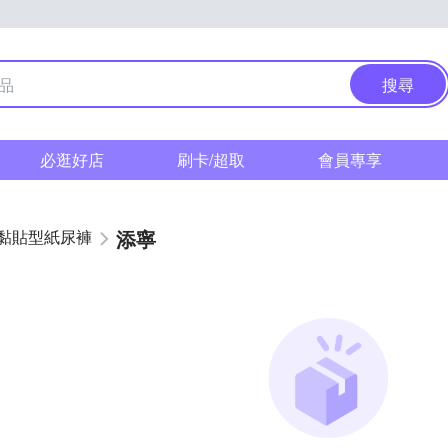
搜尋
必逛好店
刷卡/超取
會員專享
添寧
黏貼型紙尿褲