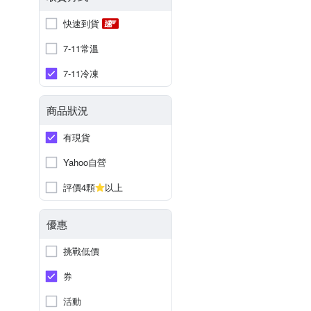
快速到貨
7-11常溫
7-11冷凍
商品狀況
有現貨
Yahoo自營
評價4顆
以上
優惠
挑戰低價
券
活動