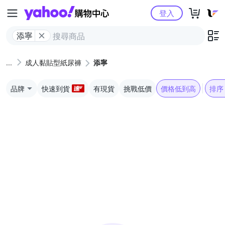
Yahoo購物中心
登入
添寧
成人黏貼型紙尿褲
添寧
品牌
快速到貨
有現貨
挑戰低價
價格低到高
排序