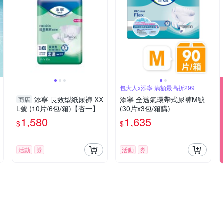
包大人x添寧 滿額最高折299
添寧 長效型紙尿褲 XX
添寧 全透氣環帶式尿褲M號
商店
L號 (10片/6包/箱)【杏一】
(30片x3包/箱購)
1,580
1,635
$
$
活動
券
活動
券