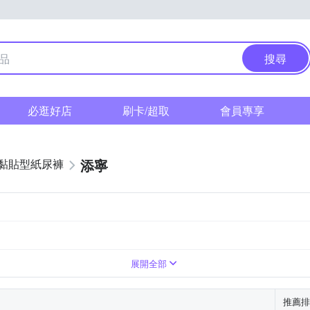
搜尋
必逛好店
刷卡/超取
會員專享
添寧
黏貼型紙尿褲
包
Free Size
展開全部
推薦排