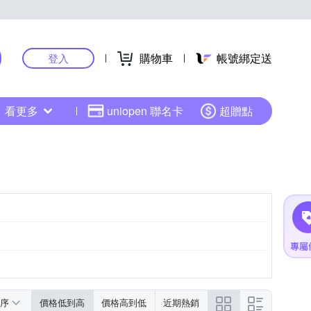
購物車
帳號綁定送
登入
看更多
uniopen 聯名卡
超贈點
序
價格低到高
價格高到低
近期熱銷