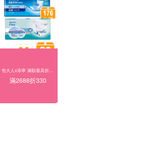
包大人x添寧 滿額最高折330
滿2688折330