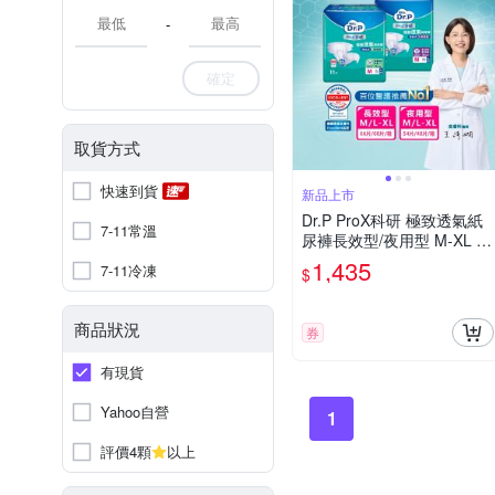
-
確定
取貨方式
快速到貨
新品上市
Dr.P ProX科研 極致透氣紙
7-11常溫
尿褲長效型/夜用型 M-XL (6
包/箱購,黏貼型,成人紙尿褲)
1,435
7-11冷凍
$
商品狀況
券
有現貨
Yahoo自營
1
評價4顆
以上