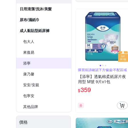
日用清潔/洗沐/美髮
尿布/濕紙巾
成人黏貼型紙尿褲
包大人
來復易
添寧
購買前請確認下方偏遠/不配區域
康乃馨
【添寧】透氣棉柔紙尿片夜
用型 M號 9片x1包
安安/安親
359
$
包寧安
券
其他品牌
價格