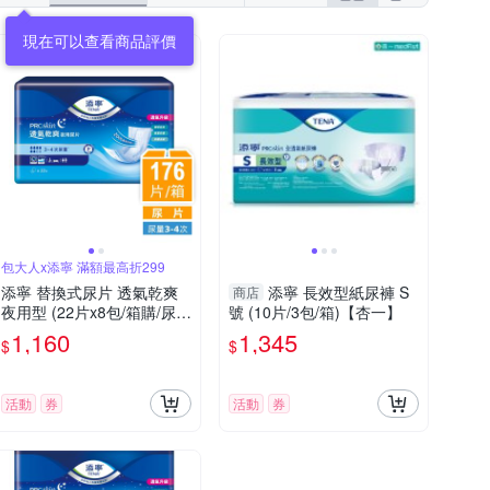
現在可以查看商品評價
包大人x添寧 滿額最高折299
添寧 替換式尿片 透氣乾爽
添寧 長效型紙尿褲 S
商店
夜用型 (22片x8包/箱購/尿
號 (10片/3包/箱)【杏一】
片/搭配成人紙尿褲)
1,160
1,345
$
$
活動
券
活動
券