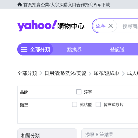
首頁
拍賣
企業/大宗採購入口
合作招商
App下載
Yahoo購物中心
添寧
全部分類
點換券
登記送
日用清潔/洗沐/美髮
尿布/濕紙巾
成人
添寧
品牌
黏貼型
替換式尿片
類型
品牌名稱
3包
長期臥床者
1包
6包
2
S
M
L
XXL
包數(包)
適用對象
尺寸
添寧 8 筆結果
相關分類