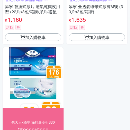
添寧 替換式尿片 透氣乾爽夜用
添寧 全透氣環帶式尿褲M號 (3
型 (22片x8包/箱購/尿片/搭配成
0片x3包/箱購)
人紙尿褲)
1,160
1,635
$
$
活動
券
活動
券
加入購物車
加入購物車
包大人x添寧 滿額最高折330