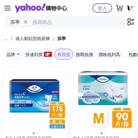
Yahoo購物中心
登入
添寧
成人黏貼型紙尿褲
添寧
品牌
快速到貨
有現貨
挑戰低價
價格低到高
包數
包大人x添寧 滿額最高折299
包大人x添寧 滿額最高折299