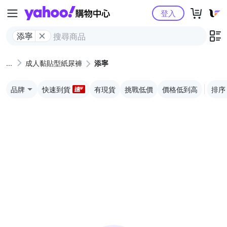
Yahoo購物中心
登入
添寧
成人黏貼型紙尿褲
添寧
品牌
快速到貨
有現貨
挑戰低價
價格低到高
排序