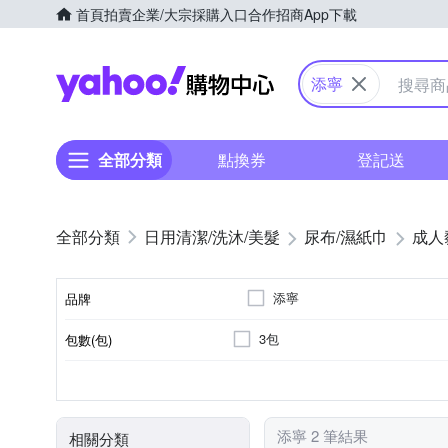
首頁
拍賣
企業/大宗採購入口
合作招商
App下載
Yahoo購物中心
添寧
全部分類
點換券
登記送
日用清潔/洗沐/美髮
尿布/濕紙巾
成人
添寧
品牌
3包
包數(包)
品牌名稱
長期臥床者
替換式尿片
黏貼型
M
Free Size
適用對象
尺寸
類型
添寧 2 筆結果
相關分類