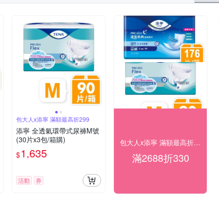
包大人x添寧 滿額最高折299
添寧 全透氣環帶式尿褲M號
(30片x3包/箱購)
包大人x添寧 滿額最高折330
1,635
$
滿2688折330
活動
券