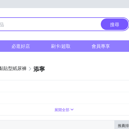
搜尋
必逛好店
刷卡/超取
會員專享
添寧
黏貼型紙尿褲
展開全部
推薦排