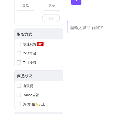
-
確定
取貨方式
快速到貨
7-11常溫
7-11冷凍
商品狀況
有現貨
Yahoo自營
評價4顆
以上