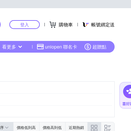
購物車
帳號綁定送
登入
看更多
uniopen 聯名卡
超贈點
序
價格低到高
價格高到低
近期熱銷