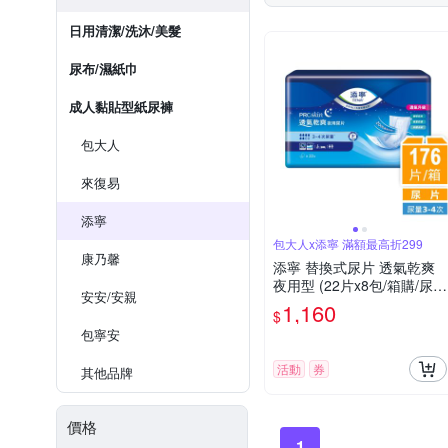
日用清潔/洗沐/美髮
尿布/濕紙巾
成人黏貼型紙尿褲
包大人
來復易
添寧
包大人x添寧 滿額最高折299
康乃馨
添寧 替換式尿片 透氣乾爽
夜用型 (22片x8包/箱購/尿
安安/安親
片/搭配成人紙尿褲)
1,160
$
包寧安
活動
券
其他品牌
價格
1