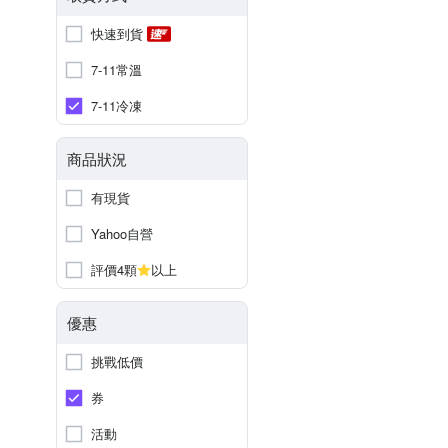
快速到貨
7-11常溫
7-11冷凍
商品狀況
有現貨
Yahoo自營
評價4顆
以上
優惠
挑戰低價
券
活動