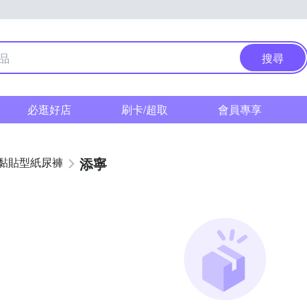
搜尋
必逛好店
刷卡/超取
會員專享
添寧
黏貼型紙尿褲