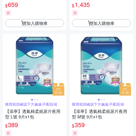
黏貼型,成人紙尿褲)
659
1,435
$
$
券
券
加入購物車
加入購物車
購買前請確認下方偏遠/不配區域
購買前請確認下方偏遠/不配區域
【添寧】透氣棉柔紙尿片夜用
【添寧】透氣棉柔紙尿片夜用
型 L號 9片x1包
型 M號 9片x1包
389
359
$
$
券
券