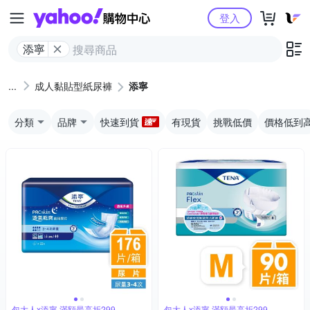
Yahoo購物中心
登入
添寧
成人黏貼型紙尿褲
添寧
分類
品牌
快速到貨
有現貨
挑戰低價
價格低到
包大人x添寧 滿額最高折299
包大人x添寧 滿額最高折299