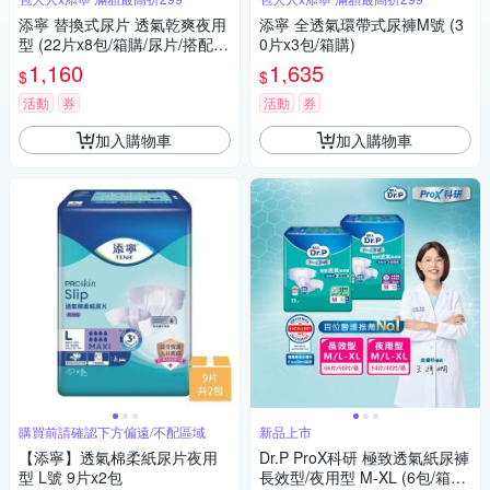
添寧 替換式尿片 透氣乾爽夜用
添寧 全透氣環帶式尿褲M號 (3
型 (22片x8包/箱購/尿片/搭配成
0片x3包/箱購)
人紙尿褲)
1,160
1,635
$
$
活動
券
活動
券
加入購物車
加入購物車
購買前請確認下方偏遠/不配區域
新品上市
【添寧】透氣棉柔紙尿片夜用
Dr.P ProX科研 極致透氣紙尿褲
型 L號 9片x2包
長效型/夜用型 M-XL (6包/箱購,