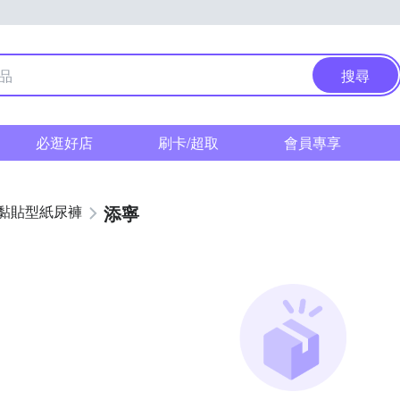
搜尋
必逛好店
刷卡/超取
會員專享
添寧
黏貼型紙尿褲