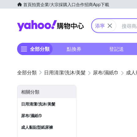
首頁
拍賣
企業/大宗採購入口
合作招商
App下載
Yahoo購物中心
添寧
全部分類
點換券
登記送
日用清潔/洗沐/美髮
尿布/濕紙巾
成人
相關分類
日用清潔/洗沐/美髮
尿布/濕紙巾
成人黏貼型紙尿褲