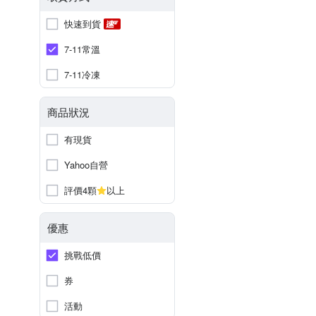
快速到貨
7-11常溫
7-11冷凍
商品狀況
有現貨
Yahoo自營
評價4顆
以上
優惠
挑戰低價
券
活動