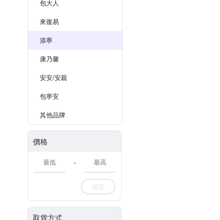
包大人
來復易
添寧
康乃馨
安安/安親
包寧安
其他品牌
價格
-
確定
取貨方式