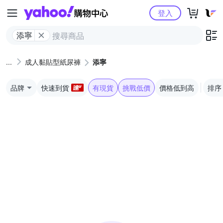
Yahoo購物中心
登入
添寧
成人黏貼型紙尿褲
添寧
品牌
快速到貨
有現貨
挑戰低價
價格低到高
排序