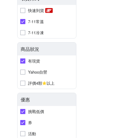
快速到貨
7-11常溫
7-11冷凍
商品狀況
有現貨
Yahoo自營
評價4顆
以上
優惠
挑戰低價
券
活動