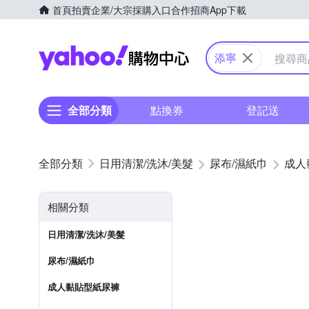
首頁
拍賣
企業/大宗採購入口
合作招商
App下載
Yahoo購物中心
添寧
全部分類
點換券
登記送
日用清潔/洗沐/美髮
尿布/濕紙巾
成人
相關分類
日用清潔/洗沐/美髮
尿布/濕紙巾
成人黏貼型紙尿褲