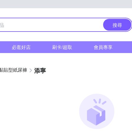
搜尋
必逛好店
刷卡/超取
會員專享
添寧
黏貼型紙尿褲