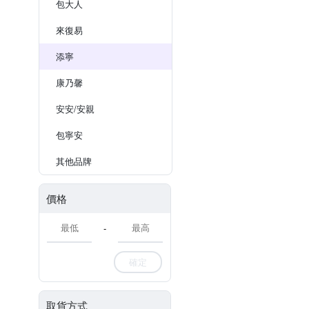
包大人
來復易
添寧
康乃馨
安安/安親
包寧安
其他品牌
價格
-
確定
取貨方式