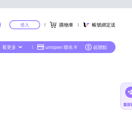
購物車
帳號綁定送
登入
看更多
uniopen 聯名卡
超贈點