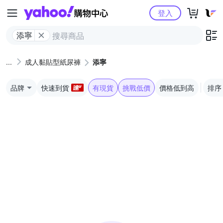
Yahoo購物中心
登入
添寧
成人黏貼型紙尿褲
添寧
品牌
快速到貨
有現貨
挑戰低價
價格低到高
排序