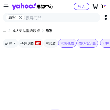
Yahoo購物中心
登入
添寧
成人黏貼型紙尿褲
添寧
品牌
快速到貨
有現貨
挑戰低價
價格低到高
排序