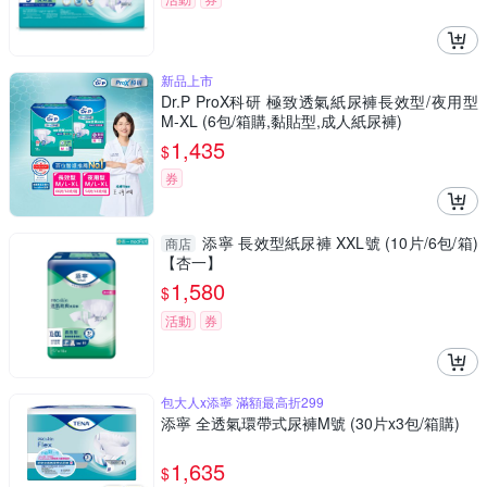
新品上市
Dr.P ProX科研 極致透氣紙尿褲長效型/夜用型
M-XL (6包/箱購,黏貼型,成人紙尿褲)
1,435
$
券
添寧 長效型紙尿褲 XXL號 (10片/6包/箱)
商店
【杏一】
1,580
$
活動
券
包大人x添寧 滿額最高折299
添寧 全透氣環帶式尿褲M號 (30片x3包/箱購)
1,635
$