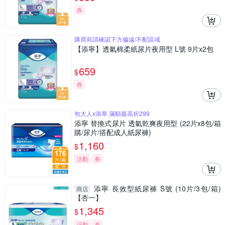
券
購買前請確認下方偏遠/不配區域
【添寧】透氣棉柔紙尿片夜用型 L號 9片x2包
659
$
券
包大人x添寧 滿額最高折299
添寧 替換式尿片 透氣乾爽夜用型 (22片x8包/箱
購/尿片/搭配成人紙尿褲)
1,160
$
活動
券
添寧 長效型紙尿褲 S號 (10片/3包/箱)
商店
【杏一】
1,345
$
活動
券