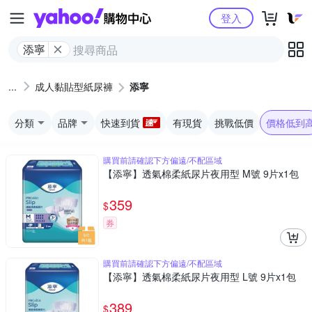
Yahoo購物中心
登入
添寧
成人黏貼型紙尿褲
添寧
分類
品牌
快速到貨
有現貨
挑戰低價
價格低到
購買前請確認下方偏遠/不配區域
【添寧】透氣棉柔紙尿片夜用型 M號 9片x1包
359
$
券
購買前請確認下方偏遠/不配區域
【添寧】透氣棉柔紙尿片夜用型 L號 9片x1包
389
$