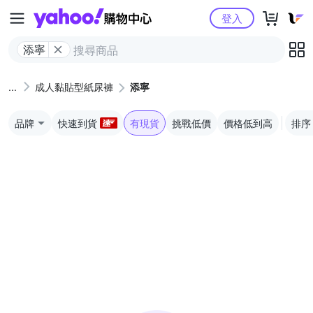
Yahoo購物中心
登入
添寧
成人黏貼型紙尿褲
添寧
品牌
快速到貨
有現貨
挑戰低價
價格低到高
排序