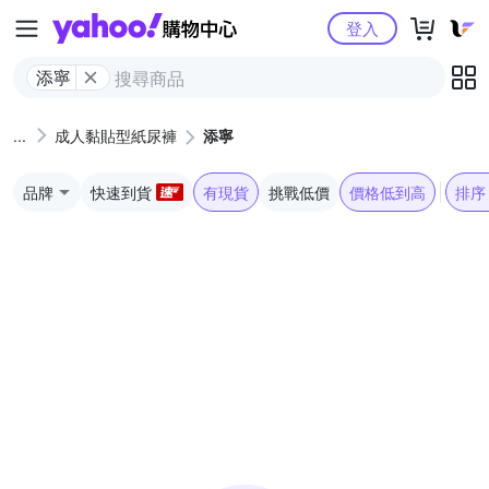
Yahoo購物中心
登入
添寧
成人黏貼型紙尿褲
添寧
品牌
快速到貨
有現貨
挑戰低價
價格低到高
排序