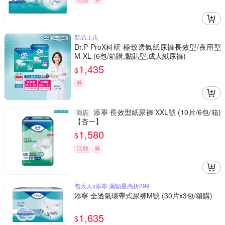
新品上市
Dr.P ProX科研 極致透氣紙尿褲長效型/夜用型
M-XL (6包/箱購,黏貼型,成人紙尿褲)
1,435
$
券
添寧 長效型紙尿褲 XXL號 (10片/6包/箱)
商店
【杏一】
1,580
$
活動
券
包大人x添寧 滿額最高折299
添寧 全透氣環帶式尿褲M號 (30片x3包/箱購)
1,635
$