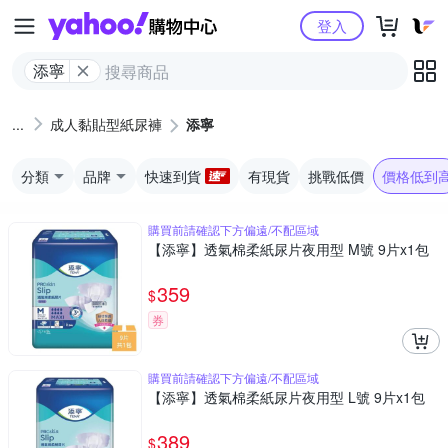
Yahoo購物中心
登入
添寧
成人黏貼型紙尿褲
添寧
分類
品牌
快速到貨
有現貨
挑戰低價
價格低到
購買前請確認下方偏遠/不配區域
【添寧】透氣棉柔紙尿片夜用型 M號 9片x1包
359
$
券
購買前請確認下方偏遠/不配區域
【添寧】透氣棉柔紙尿片夜用型 L號 9片x1包
389
$