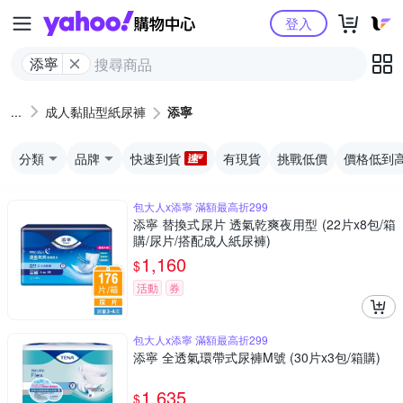
Yahoo購物中心
登入
添寧
成人黏貼型紙尿褲
添寧
分類
品牌
快速到貨
有現貨
挑戰低價
價格低到
包大人x添寧 滿額最高折299
添寧 替換式尿片 透氣乾爽夜用型 (22片x8包/箱
購/尿片/搭配成人紙尿褲)
1,160
$
活動
券
包大人x添寧 滿額最高折299
添寧 全透氣環帶式尿褲M號 (30片x3包/箱購)
1,635
$