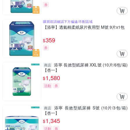
券
購買前請確認下方偏遠/不配區域
【添寧】透氣棉柔紙尿片夜用型 M號 9片x1包
359
$
券
添寧 長效型紙尿褲 XXL號 (10片/6包/箱)
商店
【杏一】
1,580
$
活動
券
添寧 長效型紙尿褲 S號 (10片/3包/箱)
商店
【杏一】
1,345
$
活動
券