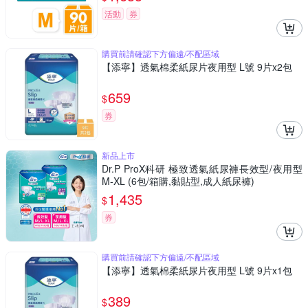
活動
券
購買前請確認下方偏遠/不配區域
【添寧】透氣棉柔紙尿片夜用型 L號 9片x2包
659
$
券
新品上市
Dr.P ProX科研 極致透氣紙尿褲長效型/夜用型
M-XL (6包/箱購,黏貼型,成人紙尿褲)
1,435
$
券
購買前請確認下方偏遠/不配區域
【添寧】透氣棉柔紙尿片夜用型 L號 9片x1包
389
$