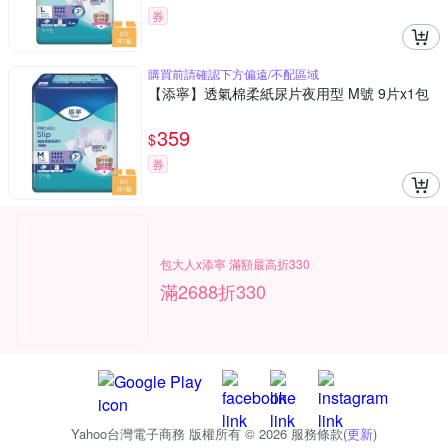
券
購買前請確認下方偏遠/不配區域
【添寧】透氣棉柔紙尿片夜用型 M號 9片x1包
359
$
券
包大人x添寧 滿額最高折330
滿2688折330
Yahoo台灣電子商務 版權所有 © 2026 服務條款(
更新
)