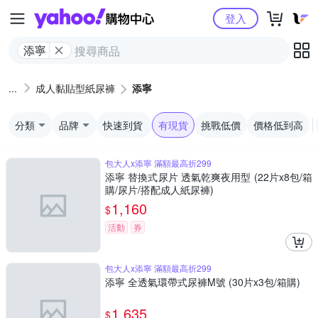
Yahoo購物中心
登入
添寧
成人黏貼型紙尿褲
添寧
分類
品牌
快速到貨
有現貨
挑戰低價
價格低到高
包大人x添寧 滿額最高折299
添寧 替換式尿片 透氣乾爽夜用型 (22片x8包/箱
購/尿片/搭配成人紙尿褲)
1,160
$
活動
券
包大人x添寧 滿額最高折299
添寧 全透氣環帶式尿褲M號 (30片x3包/箱購)
1,635
$