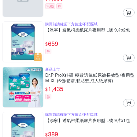
活動
券
購買前請確認下方偏遠/不配區域
【添寧】透氣棉柔紙尿片夜用型 L號 9片x2包
659
$
券
新品上市
Dr.P ProX科研 極致透氣紙尿褲長效型/夜用型
M-XL (6包/箱購,黏貼型,成人紙尿褲)
1,435
$
券
購買前請確認下方偏遠/不配區域
【添寧】透氣棉柔紙尿片夜用型 L號 9片x1包
389
$