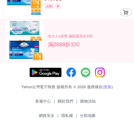
活動
券
包大人x添寧 滿額最高折330
滿2688折330
Yahoo台灣電子商務 版權所有 © 2026 服務條款(
更新
)
客服中心
|
關於我們
|
購物須知
網路安全
|
隱私權
|
分類地圖