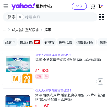
Yahoo購物中心
登入
添寧
成人黏貼型紙尿褲
添寧
品牌
快速到貨
有現貨
挑戰低價
價格低到高
包數
包大人x添寧 滿額最高折299
添寧 全透氣環帶式尿褲M號 (30片x3包/箱購)
1,635
$
活動
券
包大人x添寧 滿額最高折299
添寧 替換式尿片 透氣乾爽夜用型 (22片x8包/箱
購/尿片/搭配成人紙尿褲)
1,160
$