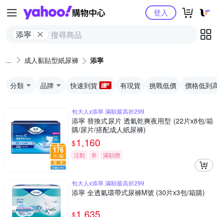
Yahoo購物中心
登入
添寧
成人黏貼型紙尿褲
添寧
分類
品牌
快速到貨
有現貨
挑戰低價
價格低到
包大人x添寧 滿額最高折299
添寧 替換式尿片 透氣乾爽夜用型 (22片x8包/箱
購/尿片/搭配成人紙尿褲)
1,160
$
活動
券
滿額贈
包大人x添寧 滿額最高折299
添寧 全透氣環帶式尿褲M號 (30片x3包/箱購)
1,635
$