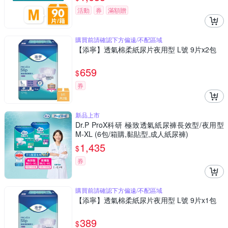
活動
券
滿額贈
購買前請確認下方偏遠/不配區域
【添寧】透氣棉柔紙尿片夜用型 L號 9片x2包
659
$
券
新品上市
Dr.P ProX科研 極致透氣紙尿褲長效型/夜用型
M-XL (6包/箱購,黏貼型,成人紙尿褲)
1,435
$
券
購買前請確認下方偏遠/不配區域
【添寧】透氣棉柔紙尿片夜用型 L號 9片x1包
389
$