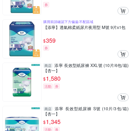
券
購買前請確認下方偏遠/不配區域
【添寧】透氣棉柔紙尿片夜用型 M號 9片x1包
359
$
券
添寧 長效型紙尿褲 XXL號 (10片/6包/箱)
商店
【杏一】
1,580
$
活動
券
添寧 長效型紙尿褲 S號 (10片/3包/箱)
商店
【杏一】
1,345
$
活動
券