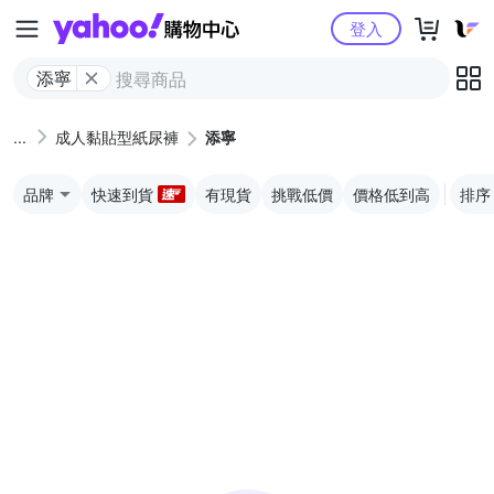
Yahoo購物中心
登入
添寧
成人黏貼型紙尿褲
添寧
品牌
快速到貨
有現貨
挑戰低價
價格低到高
排序