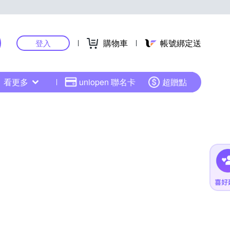
購物車
帳號綁定送
登入
看更多
uniopen 聯名卡
超贈點