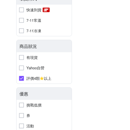
快速到貨
7-11常溫
7-11冷凍
商品狀況
有現貨
Yahoo自營
評價4顆
以上
優惠
挑戰低價
券
活動