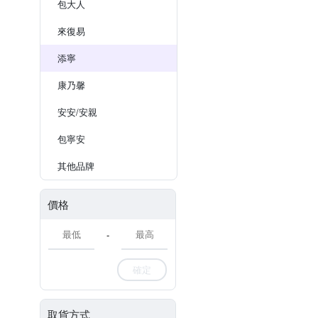
包大人
來復易
添寧
康乃馨
安安/安親
包寧安
其他品牌
價格
-
確定
取貨方式