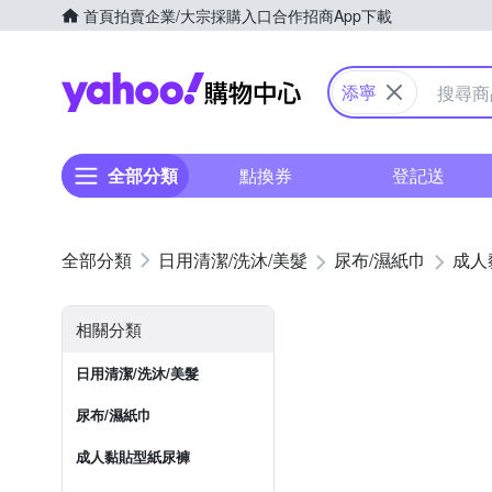
首頁
拍賣
企業/大宗採購入口
合作招商
App下載
Yahoo購物中心
添寧
全部分類
點換券
登記送
日用清潔/洗沐/美髮
尿布/濕紙巾
成人
相關分類
日用清潔/洗沐/美髮
尿布/濕紙巾
成人黏貼型紙尿褲