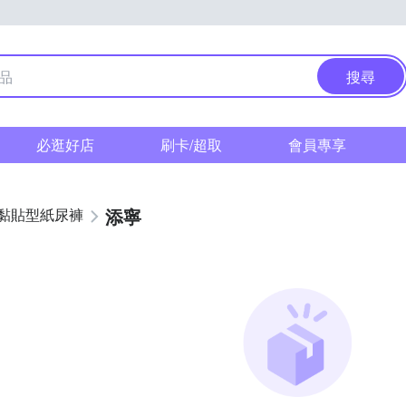
搜尋
必逛好店
刷卡/超取
會員專享
添寧
黏貼型紙尿褲