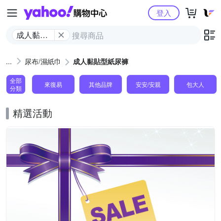
Yahoo購物中心
登入
成人黏貼
型紙尿褲
尿布/濕紙巾
成人黏貼型紙尿褲
全部
來復易
其他品牌
安安/安親
包大人
分類
精選活動