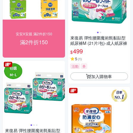
安安X安親 滿2件折150
來復易 彈性腰圍魔術氈黏貼型
滿2件折150
紙尿褲M (21片/包)-成人紙尿褲
499
$
5
(
1
)
活動
券
加入購物車
來復易 彈性腰圍魔術氈黏貼型