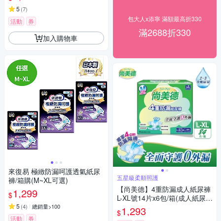
5
(
7
)
包大人x添寧 滿額最高折330
活動
券
滿2688折330
加入購物車
來復易 極緻防漏呵護透氣紙尿
五星級柔順照護
褲/箱購(M~XL可選)
【尚美德】4重防漏成人紙尿褲
1,299
$
L-XL號14片x6包/箱(成人紙尿褲
5
黏貼式 日用)
(
4
)
總銷量>100
1,293
$
活動
券