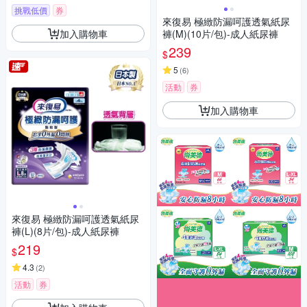
挑戰低價
券
來復易 極緻防漏呵護透氣紙尿
加入購物車
褲(M)(10片/包)-成人紙尿褲
239
$
5
(
6
)
活動
券
加入購物車
來復易 極緻防漏呵護透氣紙尿
褲(L)(8片/包)-成人紙尿褲
219
$
4.3
(
2
)
活動
券