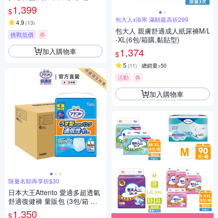
箱購)
1,399
$
包大人x添寧 滿額最高折299
4.9
(
13
)
包大人 親膚舒適成人紙尿褲M/L
挑戰低價
券
-XL(6包/箱購,黏貼型)
1,374
加入購物車
$
5
(
11
)
總銷量>50
活動
券
加入購物車
限量名額再享折$30
日本大王Attento 愛適多超透氣
舒適復健褲 量販包 (3包/箱 箱
購)
1,350
$