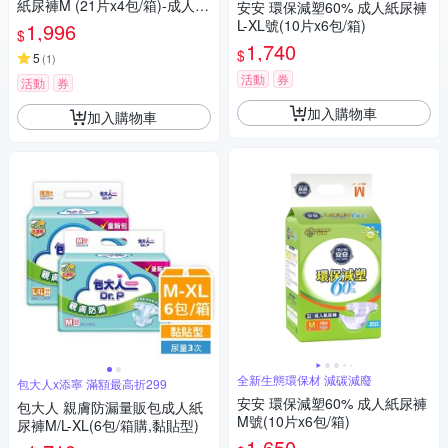
紙尿褲M (21片x4包/箱)-成人紙
安安 環保減塑60% 成人紙尿褲
尿褲
L-XL號(10片x6包/箱)
1,996
$
1,740
$
5
(
1
)
活動
券
活動
券
加入購物車
加入購物車
全新生態環保材 減碳減廢
包大人x添寧 滿額最高折299
安安 環保減塑60% 成人紙尿褲
包大人 親膚防漏量販包成人紙
M號(10片x6包/箱)
尿褲M/L-XL(6包/箱購,黏貼型)
1,650