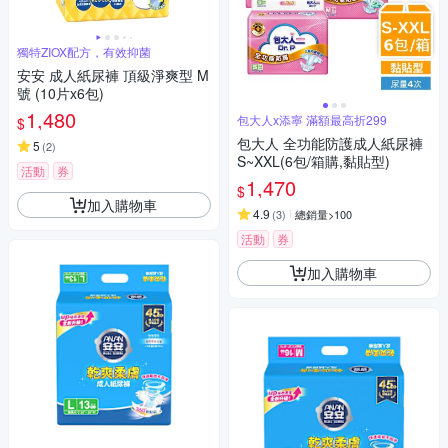
獨特ZIOX配方，有效抑菌
安安 成人紙尿褲 頂級淨爽型 M
號 (10片x6包)
1,480
包大人x添寧 滿額最高折299
$
包大人 全功能防護成人紙尿褲
5
(
2
)
S~XXL(6包/箱購,黏貼型)
活動
券
1,470
$
加入購物車
4.9
(
3
)
總銷量>100
活動
券
加入購物車