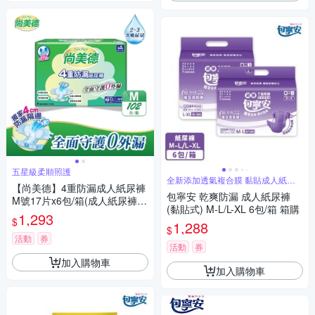
五星級柔順照護
全新添加透氣複合膜 黏貼成人紙尿
【尚美德】4重防漏成人紙尿褲
褲
包寧安 乾爽防漏 成人紙尿褲
M號17片x6包/箱(成人紙尿褲
(黏貼式) M-L/L-XL 6包/箱 箱購
黏貼式 日用)
1,293
$
1,288
$
活動
券
活動
券
加入購物車
加入購物車