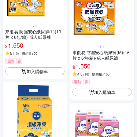
來復易 防漏安心紙尿褲(L)(13
片 x 6包/箱)-成人紙尿褲
1,550
$
來復易 防漏安心紙尿褲(M)(16
5
(
10
)
總銷量>50
片 x 6包/箱)-成人紙尿褲
活動
券
1,550
$
加入購物車
4.8
(
18
)
總銷量>100
活動
券
加入購物車