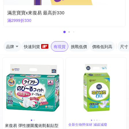
滿意寶寶x來復易 最高折330
滿2999折330
品牌
快速到貨
有現貨
挑戰低價
價格低到高
尺寸
全新生物態保材 減碳減廢
來復易 彈性腰圍魔術氈黏貼型