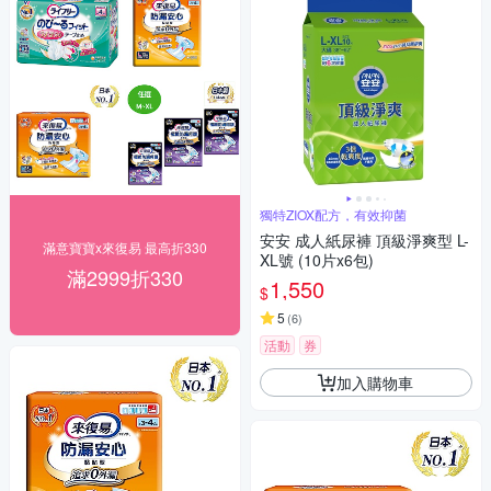
獨特ZIOX配方，有效抑菌
安安 成人紙尿褲 頂級淨爽型 L-
滿意寶寶x來復易 最高折330
XL號 (10片x6包)
滿2999折330
1,550
$
5
(
6
)
活動
券
加入購物車