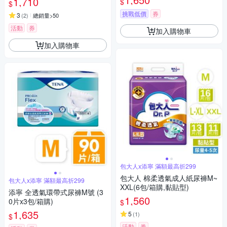
1,710
$
$
挑戰低價
券
3
(
2
)
總銷量>50
活動
券
加入購物車
加入購物車
包大人x添寧 滿額最高折299
包大人 棉柔透氣成人紙尿褲M~
包大人x添寧 滿額最高折299
XXL(6包/箱購,黏貼型)
添寧 全透氣環帶式尿褲M號 (3
1,560
0片x3包/箱購)
$
1,635
5
(
1
)
$
活動
券