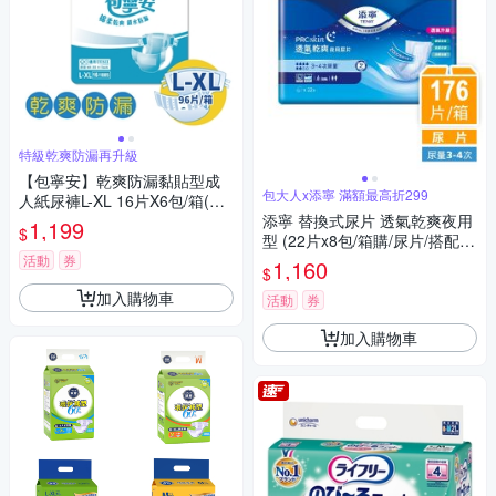
特級乾爽防漏再升級
【包寧安】乾爽防漏黏貼型成
包大人x添寧 滿額最高折299
人紙尿褲L-XL 16片X6包/箱(共9
6片)
添寧 替換式尿片 透氣乾爽夜用
1,199
$
型 (22片x8包/箱購/尿片/搭配成
人紙尿褲)
活動
券
1,160
$
加入購物車
活動
券
加入購物車