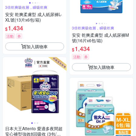
3倍乾爽吸收層，瞬吸乾爽
安安 乾爽柔膚型 成人紙尿褲L-
XL號(13片x6包/箱)
1,434
3倍乾爽吸收層，瞬吸乾爽
$
安安 乾爽柔膚型 成人紙尿褲M
活動
券
號(16片x6包/箱)
加入購物車
1,434
$
活動
券
加入購物車
日本大王Attento 愛適多夜間超
安心褲型強效8回吸收 (3包/箱