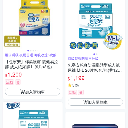
兩倍瞬吸 夜用首選 可吸收達5次的尿
量
特級乾爽防漏再升級
【包寧安】棉柔護膚 復健易拉
包寧安乾爽防漏黏貼型成人紙
褲 成人紙尿褲 L (9片x8包) 箱
尿褲 M-L 20片X6包/箱(共120
購
1,200
$
片)
1,199
$
活動
券
5
(
5
)
加入購物車
活動
券
加入購物車