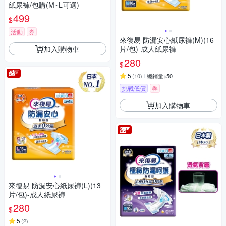
紙尿褲/包購(M~L可選)
499
$
活動
券
來復易 防漏安心紙尿褲(M)(16
加入購物車
片/包)-成人紙尿褲
280
$
5
(
10
)
總銷量>50
挑戰低價
券
加入購物車
來復易 防漏安心紙尿褲(L)(13
片/包)-成人紙尿褲
280
$
5
(
2
)