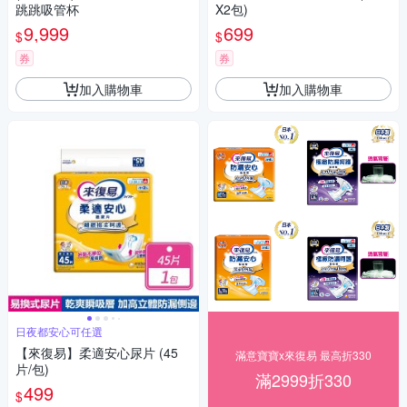
跳跳吸管杯
X2包)
9,999
699
$
$
券
券
加入購物車
加入購物車
日夜都安心可任選
【來復易】柔適安心尿片 (45
滿意寶寶x來復易 最高折330
片/包)
滿2999折330
499
$