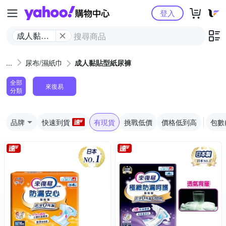
Yahoo購物中心
登入
成人黏貼
型紙尿褲
尿布/濕紙巾
成人黏貼型紙尿褲
全部
來復易
分類
品牌
快速到貨
有現貨
挑戰低價
價格低到高
包數