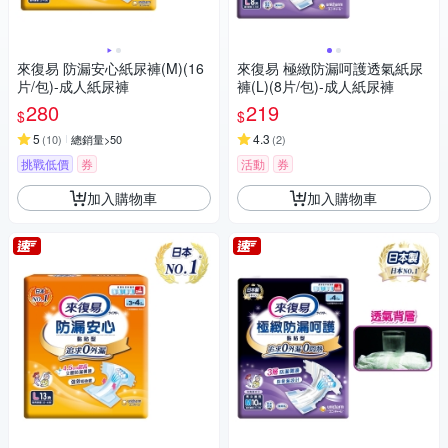
來復易 防漏安心紙尿褲(M)(16
來復易 極緻防漏呵護透氣紙尿
片/包)-成人紙尿褲
褲(L)(8片/包)-成人紙尿褲
280
219
$
$
5
4.3
(
10
)
總銷量>50
(
2
)
挑戰低價
券
活動
券
加入購物車
加入購物車