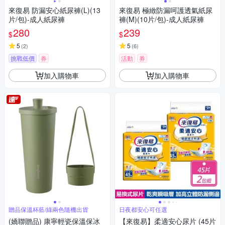
來復易 防漏安心紙尿褲(L)(13
來復易 極緻防漏呵護透氣紙尿
片/包)-成人紙尿褲
褲(M)(10片/包)-成人紙尿褲
280
239
$
$
5
5
(
2
)
(
6
)
挑戰低價
券
活動
券
加入購物車
加入購物車
贈品保溫杯藍/綠兩色隨機出貨
日夜都安心可任選
(嬌聯贈品) 康寧輕瓷保溫保冰
【來復易】柔適安心尿片 (45片