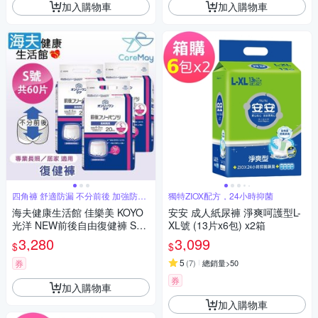
加入購物車
加入購物車
四角褲 舒適防漏 不分前後 加強防漏
獨特ZIOX配方，24小時抑菌
褲型
海夫健康生活館 佳樂美 KOYO
安安 成人紙尿褲 淨爽呵護型L-
光洋 NEW前後自由復健褲 S號
XL號 (13片x6包) x2箱
_共60片
3,280
3,099
$
$
5
券
(
7
)
總銷量>50
券
加入購物車
加入購物車