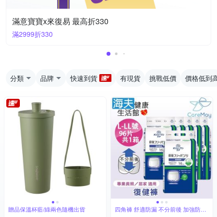
滿意寶寶x來復易 最高折330
滿2999折330
分類
品牌
快速到貨
有現貨
挑戰低價
價格低到
贈品保溫杯藍/綠兩色隨機出貨
四角褲 舒適防漏 不分前後 加強防漏
褲型