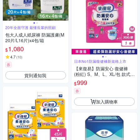
20年全面守護 最懂長輩的照顧
包大人成人紙尿褲 防漏護膚(M
20片/L16片)x4包/箱
1,080
$
4.7
(
10
)
日本No1防漏復健褲新規格上市
券
【來復易】防漏安心 復健褲
(粉紅) S、M、L、XL/包 款式任
貨到通知我
選
999
$
券
加入購物車