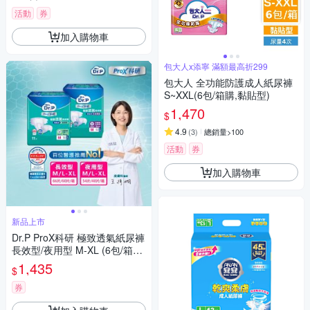
活動
券
加入購物車
包大人x添寧 滿額最高折299
包大人 全功能防護成人紙尿褲
S~XXL(6包/箱購,黏貼型)
1,470
$
4.9
(
3
)
總銷量>100
活動
券
加入購物車
新品上市
Dr.P ProX科研 極致透氣紙尿褲
長效型/夜用型 M-XL (6包/箱購,
黏貼型,成人紙尿褲)
1,435
$
券