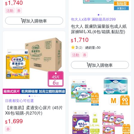
1,740
$
活動
券
包大人x添寧 滿額最高折299
加入購物車
包大人 親膚防漏量販包成人紙
尿褲M/L-XL(6包/箱購,黏貼型)
1,710
$
3
(
2
)
總銷量>50
活動
券
加入購物車
日夜都安心可任選
【來復易】柔適安心尿片 (45片
X6包/箱購-共270片)
1,699
$
券