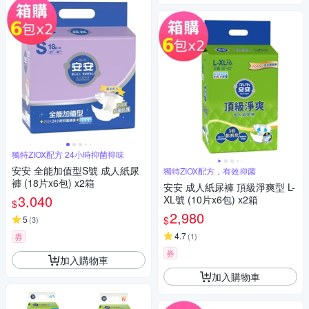
獨特ZIOX配方 24小時抑菌抑味
安安 全能加值型S號 成人紙尿
獨特ZIOX配方，有效抑菌
褲 (18片x6包) x2箱
安安 成人紙尿褲 頂級淨爽型 L-
3,040
XL號 (10片x6包) x2箱
$
2,980
$
5
(
3
)
4.7
券
(
1
)
券
加入購物車
加入購物車