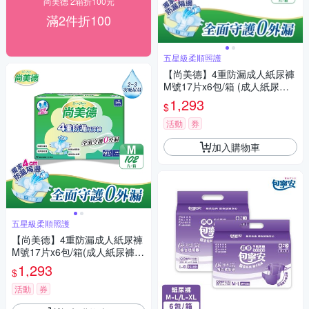
尚美德 2箱折100元
滿2件折100
五星級柔順照護
【尚美德】4重防漏成人紙尿褲
M號17片x6包/箱 (成人紙尿褲
黏貼式 日用)
1,293
$
活動
券
加入購物車
五星級柔順照護
【尚美德】4重防漏成人紙尿褲
M號17片x6包/箱(成人紙尿褲
黏貼式 日用)
1,293
$
活動
券