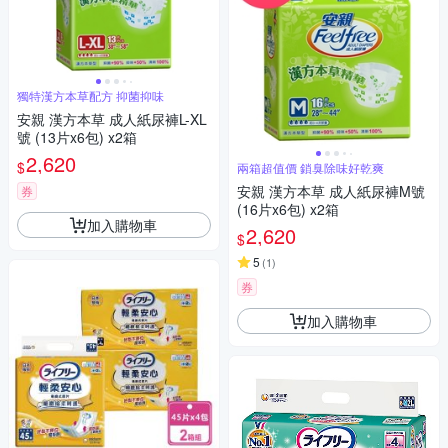
獨特漢方本草配方 抑菌抑味
安親 漢方本草 成人紙尿褲L-XL
號 (13片x6包) x2箱
2,620
$
兩箱超值價 鎖臭除味好乾爽
安親 漢方本草 成人紙尿褲M號
券
(16片x6包) x2箱
加入購物車
2,620
$
5
(
1
)
券
加入購物車