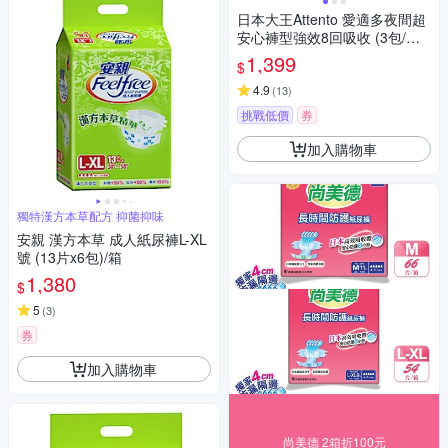
日本大王Attento 愛適多夜間超
安心褲型強效8回吸收 (3包/箱
箱購)
1,399
$
4.9
(
13
)
挑戰低價
券
加入購物車
獨特漢方本草配方 抑菌抑味
安親 漢方本草 成人紙尿褲L-XL
號 (13片x6包)/箱
1,380
$
5
(
3
)
券
加入購物車
尚美德 2箱折100元