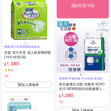
滿2件折100
獨家漢方本草精華除味鎖臭
安親 漢方本草 成人紙尿褲M號
(16片x6包)/箱
1,380
$
5
(
6
)
券
四角褲 舒適防漏 不分前後 加強防漏
褲型
海夫健康生活館 佳樂美 KOYO
加入購物車
光洋 NEW前後自由復健褲 L-LL
號_16片/袋
1,380
$
券
加入購物車