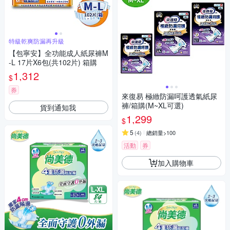
特級乾爽防漏再升級
【包寧安】全功能成人紙尿褲M
-L 17片X6包(共102片) 箱購
1,312
$
券
來復易 極緻防漏呵護透氣紙尿
褲/箱購(M~XL可選)
貨到通知我
1,299
$
5
(
4
)
總銷量>100
活動
券
加入購物車