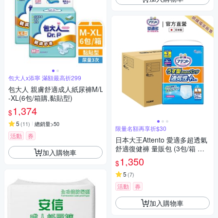
包大人x添寧 滿額最高折299
包大人 親膚舒適成人紙尿褲M/L
-XL(6包/箱購,黏貼型)
1,374
$
5
(
11
)
總銷量>50
限量名額再享折$30
活動
券
日本大王Attento 愛適多超透氣
舒適復健褲 量販包 (3包/箱 箱
加入購物車
購)
1,350
$
5
(
7
)
活動
券
加入購物車