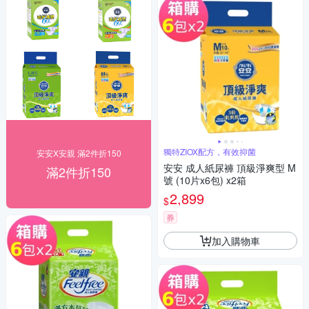
獨特ZIOX配方，有效抑菌
安安X安親 滿2件折150
安安 成人紙尿褲 頂級淨爽型 M
滿2件折150
號 (10片x6包) x2箱
2,899
$
券
加入購物車