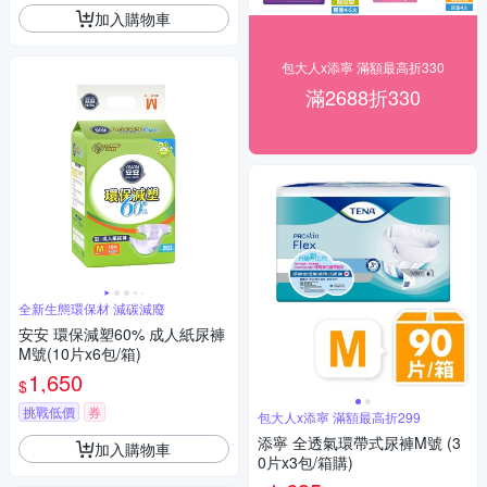
加入購物車
包大人x添寧 滿額最高折330
滿2688折330
全新生態環保材 減碳減廢
安安 環保減塑60% 成人紙尿褲
M號(10片x6包/箱)
1,650
$
挑戰低價
券
包大人x添寧 滿額最高折299
添寧 全透氣環帶式尿褲M號 (3
加入購物車
0片x3包/箱購)