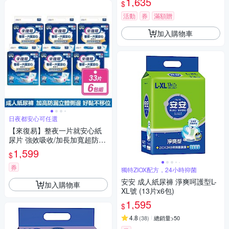
1,635
$
活動
券
滿額贈
加入購物車
日夜都安心可任選
【來復易】整夜一片就安心紙
尿片 強效吸收/加長加寬超防漏
箱購 款式任選
1,599
$
券
獨特ZIOX配方，24小時抑菌
安安 成人紙尿褲 淨爽呵護型L-
加入購物車
XL號 (13片x6包)
1,595
$
4.8
(
38
)
總銷量>50