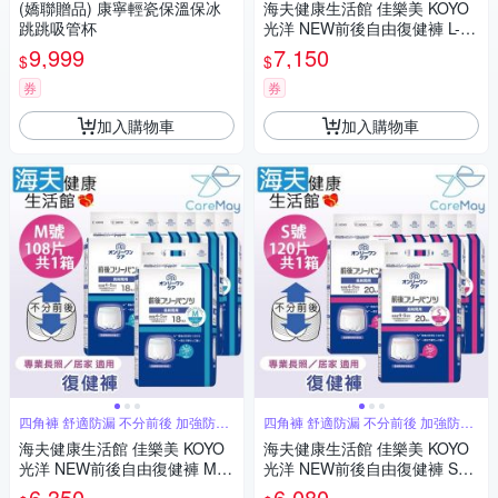
(嬌聯贈品) 康寧輕瓷保溫保冰
海夫健康生活館 佳樂美 KOYO
跳跳吸管杯
光洋 NEW前後自由復健褲 L-LL
號_96片/共1箱
9,999
7,150
$
$
券
券
加入購物車
加入購物車
四角褲 舒適防漏 不分前後 加強防漏
四角褲 舒適防漏 不分前後 加強防漏
褲型
褲型
海夫健康生活館 佳樂美 KOYO
海夫健康生活館 佳樂美 KOYO
光洋 NEW前後自由復健褲 M號
光洋 NEW前後自由復健褲 S號
_108片/共1箱
_120片/箱
6,350
6,080