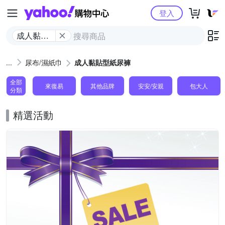
Yahoo購物中心
登入
成人黏貼
型紙尿褲
尿布/濕紙巾
成人黏貼型紙尿褲
全部
來復易
其他品牌
安安/安親
包大人
分類
精選活動