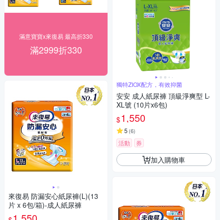
滿意寶寶x來復易 最高折330
滿2999折330
獨特ZIOX配方，有效抑菌
安安 成人紙尿褲 頂級淨爽型 L-
XL號 (10片x6包)
1,550
$
5
(
6
)
活動
券
加入購物車
來復易 防漏安心紙尿褲(L)(13
片 x 6包/箱)-成人紙尿褲
1,550
$