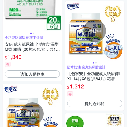
補貨中
全功能防漏型 乾爽不外漏
安信 成人紙尿褲 全功能防漏型
M號 箱購 (20片x6包/箱，共12
0片)
1,340
$
券
防水防油 魔鬼氈黏貼設計
【包寧安】全功能成人紙尿褲L-
加入購物車
XL 14片X6包(共84片) 箱購
1,312
$
券
貨到通知我
補貨中