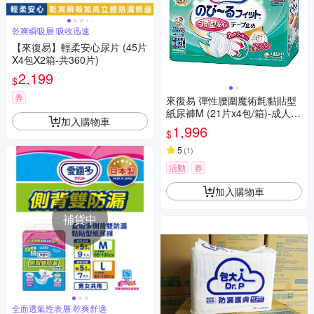
乾爽瞬吸層 吸收迅速
【來復易】輕柔安心尿片 (45片
X4包X2箱-共360片)
2,199
$
券
來復易 彈性腰圍魔術氈黏貼型
紙尿褲M (21片x4包/箱)-成人紙
加入購物車
尿褲
1,996
$
5
(
1
)
活動
券
加入購物車
補貨中
全面透氣性表層 乾爽舒適