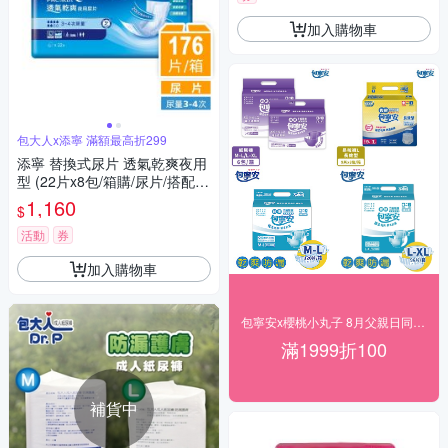
加入購物車
包大人x添寧 滿額最高折299
添寧 替換式尿片 透氣乾爽夜用
型 (22片x8包/箱購/尿片/搭配成
人紙尿褲)
1,160
$
活動
券
加入購物車
包寧安x櫻桃小丸子 8月父親日同慶 滿額折百
滿1999折100
補貨中