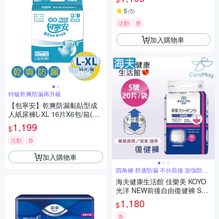
5
(
5
)
活動
券
加入購物車
特級乾爽防漏再升級
【包寧安】乾爽防漏黏貼型成
人紙尿褲L-XL 16片X6包/箱(共9
6片)
1,199
$
活動
券
加入購物車
四角褲 舒適防漏 不分前後 加強防漏
褲型
海夫健康生活館 佳樂美 KOYO
光洋 NEW前後自由復健褲 S號
_20片/袋
1,180
$
券