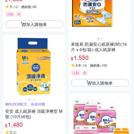
5
(
10
)
總銷量>50
活動
券
加入購物車
來復易 防漏安心紙尿褲(M)(16
片 x 6包/箱)-成人紙尿褲
1,550
$
4.8
(
18
)
總銷量>100
活動
券
加入購物車
獨特ZIOX配方，有效抑菌
安安 成人紙尿褲 頂級淨爽型 M
號 (10片x6包)
1,480
$
5
(
2
)