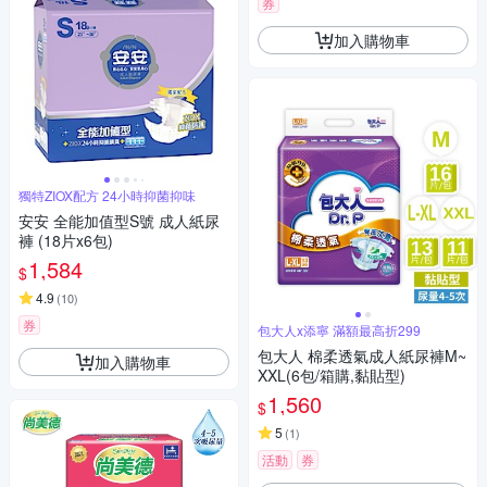
券
加入購物車
獨特ZIOX配方 24小時抑菌抑味
安安 全能加值型S號 成人紙尿
褲 (18片x6包)
1,584
$
4.9
(
10
)
券
包大人x添寧 滿額最高折299
包大人 棉柔透氣成人紙尿褲M~
加入購物車
XXL(6包/箱購,黏貼型)
1,560
$
5
(
1
)
活動
券