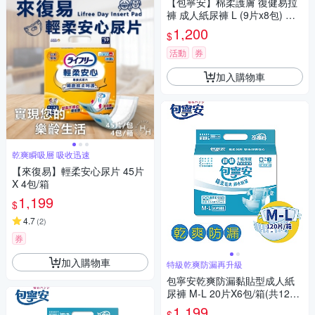
【包寧安】棉柔護膚 復健易拉
褲 成人紙尿褲 L (9片x8包) 箱
購
1,200
$
活動
券
加入購物車
乾爽瞬吸層 吸收迅速
【來復易】輕柔安心尿片 45片
X 4包/箱
1,199
$
4.7
(
2
)
券
加入購物車
特級乾爽防漏再升級
包寧安乾爽防漏黏貼型成人紙
尿褲 M-L 20片X6包/箱(共120
片)
1,199
$