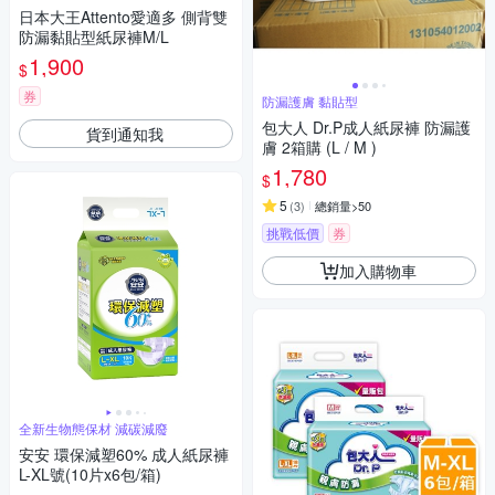
日本大王Attento愛適多 側背雙
防漏黏貼型紙尿褲M/L
1,900
$
券
防漏護膚 黏貼型
包大人 Dr.P成人紙尿褲 防漏護
貨到通知我
膚 2箱購 (L / M )
1,780
$
5
(
3
)
總銷量>50
挑戰低價
券
加入購物車
全新生物態保材 減碳減廢
安安 環保減塑60% 成人紙尿褲
L-XL號(10片x6包/箱)