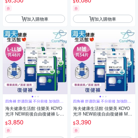
$
$
券
券
加入購物車
加入購物車
四角褲 舒適防漏 不分前後 加強防漏
四角褲 舒適防漏 不分前後 加強防漏
褲型
褲型
海夫健康生活館 佳樂美 KOYO
海夫健康生活館 佳樂美 KOYO
光洋 NEW前後自由復健褲 L-LL
光洋 NEW前後自由復健褲 M號
號 共48片
共54片
3,850
3,390
$
$
券
券