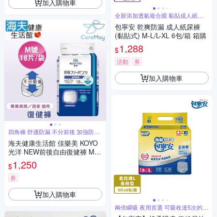
加入購物車
全新添加透氣複合膜 黏貼成人紙尿
褲
包寧安 乾爽防漏 成人紙尿褲
(黏貼式) M-L/L-XL 6包/箱 箱購
1,288
$
活動
券
加入購物車
四角褲 舒適防漏 不分前後 加強防漏
褲型
海夫健康生活館 佳樂美 KOYO
光洋 NEW前後自由復健褲 M號
_18片/袋
1,250
$
券
加入購物車
兩倍瞬吸 夜用首選 可吸收達5次的尿
量