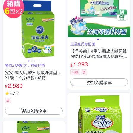
五星級柔順照護
【尚美德】4重防漏成人紙尿褲
M號17片x6包/箱(成人紙尿褲
黏貼式 日用)
1,293
$
獨特ZIOX配方，有效抑菌
安安 成人紙尿褲 頂級淨爽型 L-
活動
券
XL號 (10片x6包) x2箱
加入購物車
2,980
$
4.7
(
1
)
券
加入購物車