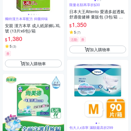
限量名額再享折$30
日本大王Attento 愛適多超透氣
舒適復健褲 量販包 (3包/箱 箱
獨特漢方本草配方 抑菌抑味
購)
1,350
$
安親 漢方本草 成人紙尿褲L-XL
號 (13片x6包)/箱
5
(
7
)
1,380
$
活動
券
5
(
3
)
加入購物車
券
加入購物車
包大人x添寧 滿額最高折299