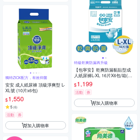
特級乾爽防漏再升級
【包寧安】乾爽防漏黏貼型成
人紙尿褲L-XL 16片X6包/箱(共9
獨特ZIOX配方，有效抑菌
6片)
1,199
$
安安 成人紙尿褲 頂級淨爽型 L-
XL號 (10片x6包)
活動
券
1,550
$
加入購物車
5
(
6
)
活動
券
加入購物車