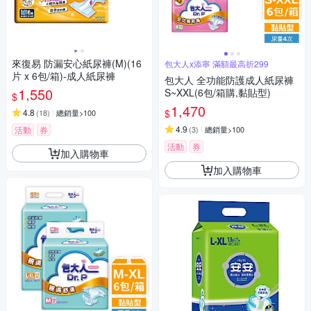
來復易 防漏安心紙尿褲(M)(16
包大人x添寧 滿額最高折299
片 x 6包/箱)-成人紙尿褲
包大人 全功能防護成人紙尿褲
1,550
S~XXL(6包/箱購,黏貼型)
$
1,470
$
4.8
(
18
)
總銷量>100
4.9
活動
券
(
3
)
總銷量>100
活動
券
加入購物車
加入購物車