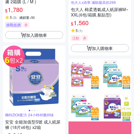
膚 2箱購 (L / M )
包大人x添寧 滿額最高折299
1,780
包大人 棉柔透氣成人紙尿褲M~
$
XXL(6包/箱購,黏貼型)
5
(
3
)
總銷量>50
1,560
$
挑戰低價
券
5
(
1
)
加入購物車
活動
券
加入購物車
獨特ZIOX配方 24小時抑菌抑味
安安 全能加值型S號 成人紙尿
褲 (18片x6包) x2箱