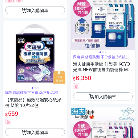
加入購物車
四角褲 舒適防漏 不分前後 加強防漏
褲型
海夫健康生活館 佳樂美 KOYO
光洋 NEW前後自由復健褲 M號
_108片/共1箱
6,350
$
券
購買前請確認下方偏遠/不配區域
加入購物車
【來復易】極致防漏安心紙尿
褲 M號 10片x2包
559
$
券
加入購物車