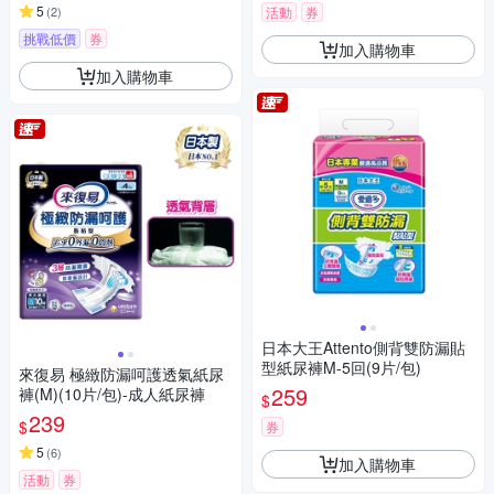
5
(
2
)
活動
券
挑戰低價
券
加入購物車
加入購物車
日本大王Attento側背雙防漏貼
型紙尿褲M-5回(9片/包)
來復易 極緻防漏呵護透氣紙尿
259
褲(M)(10片/包)-成人紙尿褲
$
239
$
券
5
(
6
)
加入購物車
活動
券