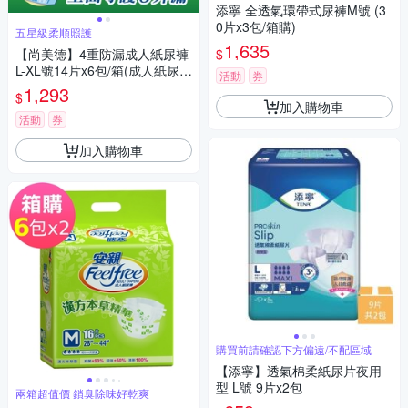
添寧 全透氣環帶式尿褲M號 (3
0片x3包/箱購)
五星級柔順照護
1,635
$
【尚美德】4重防漏成人紙尿褲
L-XL號14片x6包/箱(成人紙尿褲
活動
券
黏貼式 日用)
1,293
$
加入購物車
活動
券
加入購物車
購買前請確認下方偏遠/不配區域
【添寧】透氣棉柔紙尿片夜用
型 L號 9片x2包
兩箱超值價 鎖臭除味好乾爽