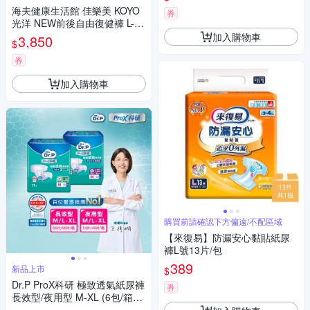
褲型
海夫健康生活館 佳樂美 KOYO
券
光洋 NEW前後自由復健褲 L-LL
號 共48片
加入購物車
3,850
$
券
加入購物車
購買前請確認下方偏遠/不配區域
【來復易】防漏安心黏貼紙尿
褲L號13片/包
389
新品上市
$
Dr.P ProX科研 極致透氣紙尿褲
券
長效型/夜用型 M-XL (6包/箱購,
黏貼型,成人紙尿褲)