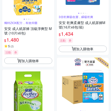
3倍乾爽吸收層，瞬吸乾爽
安安 乾爽柔膚型 成人紙尿褲M
獨特ZIOX配方，有效抑菌
號(16片x6包/箱)
安安 成人紙尿褲 頂級淨爽型 M
1,434
號 (10片x6包)
$
1,480
$
活動
券
5
(
2
)
加入購物車
活動
券
加入購物車