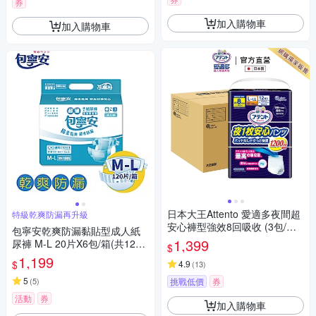
券
加入購物車
加入購物車
日本大王Attento 愛適多夜間超
特級乾爽防漏再升級
安心褲型強效8回吸收 (3包/箱
包寧安乾爽防漏黏貼型成人紙
箱購)
1,399
尿褲 M-L 20片X6包/箱(共120
$
片)
1,199
$
4.9
(
13
)
5
(
5
)
挑戰低價
券
活動
券
加入購物車