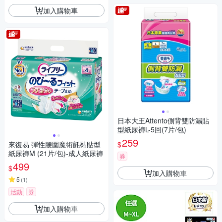
加入購物車
日本大王Attento側背雙防漏貼
型紙尿褲L-5回(7片/包)
259
$
來復易 彈性腰圍魔術氈黏貼型
紙尿褲M (21片/包)-成人紙尿褲
券
499
$
加入購物車
5
(
1
)
活動
券
加入購物車