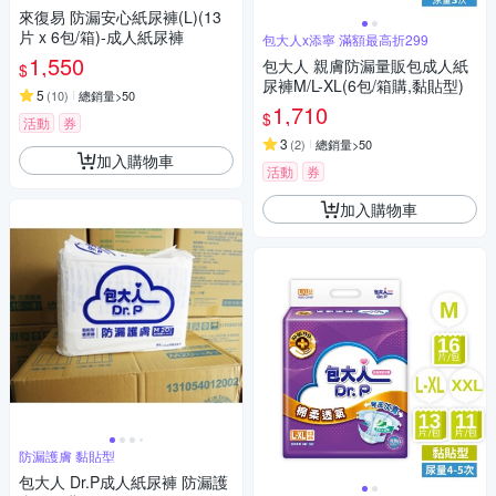
來復易 防漏安心紙尿褲(L)(13
片 x 6包/箱)-成人紙尿褲
包大人x添寧 滿額最高折299
1,550
包大人 親膚防漏量販包成人紙
$
尿褲M/L-XL(6包/箱購,黏貼型)
5
(
10
)
總銷量>50
1,710
$
活動
券
3
(
2
)
總銷量>50
加入購物車
活動
券
加入購物車
防漏護膚 黏貼型
包大人 Dr.P成人紙尿褲 防漏護