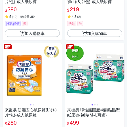
片/包)-成人紙尿褲
褲(L)(8片/包)-成人紙尿褲
280
219
$
$
5
4.3
(
10
)
總銷量>50
(
2
)
挑戰低價
券
活動
券
加入購物車
加入購物車
來復易 防漏安心紙尿褲(L)(13
來復易 彈性腰圍魔術氈黏貼型
片/包)-成人紙尿褲
紙尿褲/包購(M~L可選)
280
499
$
$