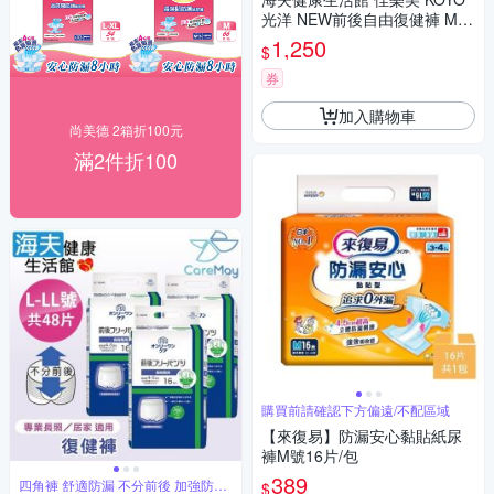
光洋 NEW前後自由復健褲 M號
_18片/袋
1,250
$
券
加入購物車
尚美德 2箱折100元
滿2件折100
購買前請確認下方偏遠/不配區域
【來復易】防漏安心黏貼紙尿
褲M號16片/包
389
四角褲 舒適防漏 不分前後 加強防漏
$