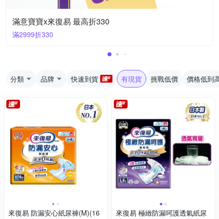
滿意寶寶x來復易 最高折330
滿2999折330
分類
品牌
快速到貨
有現貨
挑戰低價
價格低到
來復易 防漏安心紙尿褲(M)(16
來復易 極緻防漏呵護透氣紙尿