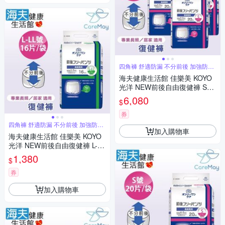
四角褲 舒適防漏 不分前後 加強防漏
褲型
海夫健康生活館 佳樂美 KOYO
光洋 NEW前後自由復健褲 S號
_120片/箱
6,080
$
券
四角褲 舒適防漏 不分前後 加強防漏
加入購物車
褲型
海夫健康生活館 佳樂美 KOYO
光洋 NEW前後自由復健褲 L-LL
號_16片/袋
1,380
$
券
加入購物車