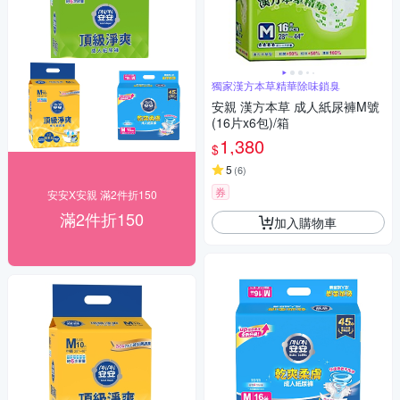
獨家漢方本草精華除味鎖臭
安親 漢方本草 成人紙尿褲M號
(16片x6包)/箱
1,380
$
5
(
6
)
券
安安X安親 滿2件折150
滿2件折150
加入購物車