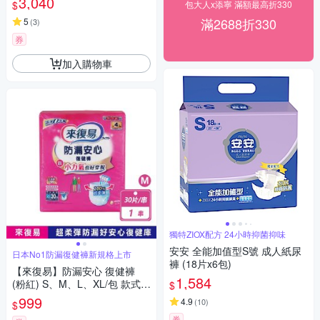
3,040
$
包大人x添寧 滿額最高折330
滿2688折330
5
(
3
)
券
加入購物車
獨特ZIOX配方 24小時抑菌抑味
安安 全能加值型S號 成人紙尿
日本No1防漏復健褲新規格上市
褲 (18片x6包)
【來復易】防漏安心 復健褲
1,584
(粉紅) S、M、L、XL/包 款式任
$
選
999
4.9
(
10
)
$
券