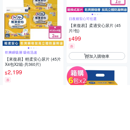
日夜都安心可任選
【來復易】柔適安心尿片 (45
片/包)
499
$
券
乾爽瞬吸層 吸收迅速
加入購物車
【來復易】輕柔安心尿片 (45片
X4包X2箱-共360片)
2,199
$
券
加入購物車