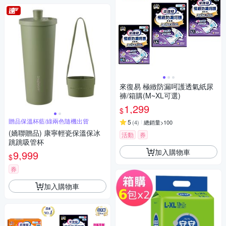
來復易 極緻防漏呵護透氣紙尿
褲/箱購(M~XL可選)
1,299
$
贈品保溫杯藍/綠兩色隨機出貨
5
(
4
)
總銷量>100
(嬌聯贈品) 康寧輕瓷保溫保冰
活動
券
跳跳吸管杯
加入購物車
9,999
$
券
加入購物車