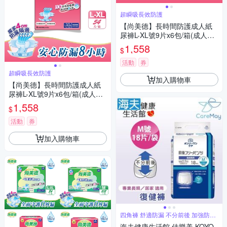
超瞬吸長效防護
【尚美德】長時間防護成人紙
尿褲L-XL號9片x6包/箱(成人紙
尿褲 黏貼式 夜用)
1,558
$
活動
券
超瞬吸長效防護
加入購物車
【尚美德】長時間防護成人紙
尿褲L-XL號9片x6包/箱(成人紙
尿褲 黏貼式 夜用)
1,558
$
活動
券
加入購物車
四角褲 舒適防漏 不分前後 加強防漏
褲型
海夫健康生活館 佳樂美 KOYO