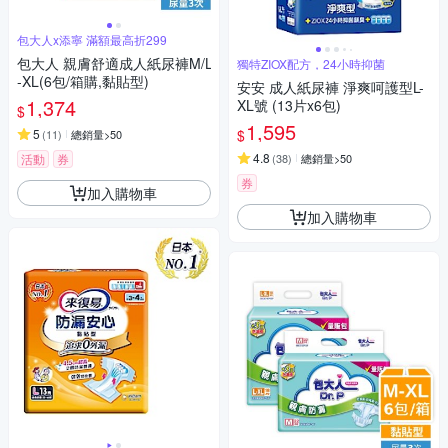
包大人x添寧 滿額最高折299
包大人 親膚舒適成人紙尿褲M/L
獨特ZIOX配方，24小時抑菌
-XL(6包/箱購,黏貼型)
安安 成人紙尿褲 淨爽呵護型L-
1,374
XL號 (13片x6包)
$
1,595
$
5
(
11
)
總銷量>50
4.8
活動
券
(
38
)
總銷量>50
券
加入購物車
加入購物車