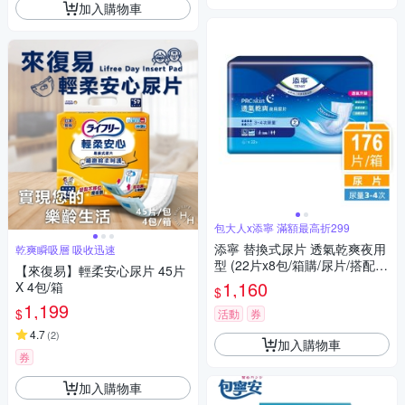
加入購物車
包大人x添寧 滿額最高折299
添寧 替換式尿片 透氣乾爽夜用
乾爽瞬吸層 吸收迅速
型 (22片x8包/箱購/尿片/搭配成
【來復易】輕柔安心尿片 45片
人紙尿褲)
1,160
X 4包/箱
$
1,199
$
活動
券
4.7
(
2
)
加入購物車
券
加入購物車