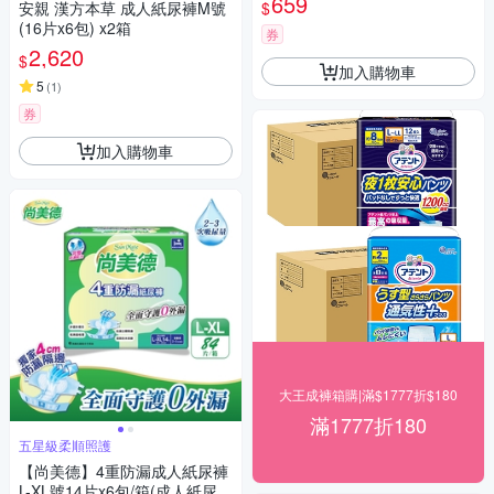
659
$
安親 漢方本草 成人紙尿褲M號
(16片x6包) x2箱
券
2,620
$
加入購物車
5
(
1
)
券
加入購物車
大王成褲箱購|滿$1777折$180
滿1777折180
五星級柔順照護
【尚美德】4重防漏成人紙尿褲
L-XL號14片x6包/箱(成人紙尿褲