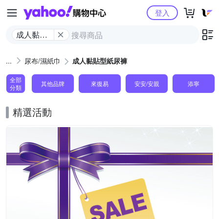
Yahoo購物中心
登入
成人黏貼
型紙尿褲
尿布/濕紙巾
成人黏貼型紙尿褲
全部
其他品牌
來復易
安安/安親
添寧
分類
精選活動