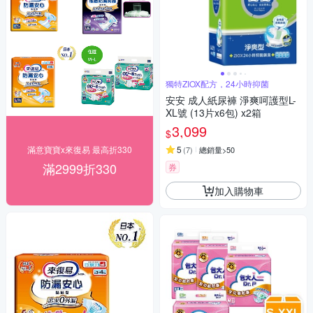
獨特ZIOX配方，24小時抑菌
安安 成人紙尿褲 淨爽呵護型L-
XL號 (13片x6包) x2箱
3,099
$
滿意寶寶x來復易 最高折330
5
(
7
)
總銷量>50
滿2999折330
券
加入購物車