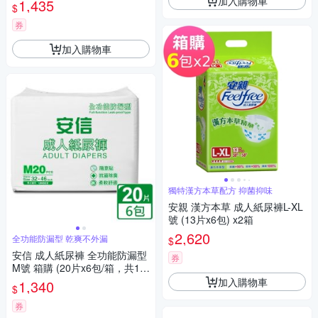
加入購物車
1,435
$
券
加入購物車
獨特漢方本草配方 抑菌抑味
安親 漢方本草 成人紙尿褲L-XL
號 (13片x6包) x2箱
2,620
全功能防漏型 乾爽不外漏
$
安信 成人紙尿褲 全功能防漏型
券
M號 箱購 (20片x6包/箱，共12
0片)
加入購物車
1,340
$
券