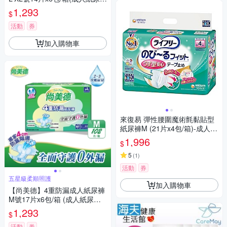
黏貼式 日用)
1,293
$
活動
券
加入購物車
來復易 彈性腰圍魔術氈黏貼型
紙尿褲M (21片x4包/箱)-成人紙
尿褲
1,996
$
5
(
1
)
活動
券
五星級柔順照護
加入購物車
【尚美德】4重防漏成人紙尿褲
M號17片x6包/箱 (成人紙尿褲
黏貼式 日用)
1,293
$
活動
券