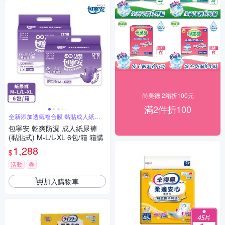
尚美德 2箱折100元
滿2件折100
全新添加透氣複合膜 黏貼成人紙尿
褲
包寧安 乾爽防漏 成人紙尿褲
(黏貼式) M-L/L-XL 6包/箱 箱購
1,288
$
活動
券
加入購物車