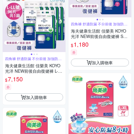
四角褲 舒適防漏 不分前後 加強防漏
褲型
海夫健康生活館 佳樂美 KOYO
光洋 NEW前後自由復健褲 S號
_20片/袋
1,180
$
券
四角褲 舒適防漏 不分前後 加強防漏
加入購物車
褲型
海夫健康生活館 佳樂美 KOYO
光洋 NEW前後自由復健褲 L-LL
號_96片/共1箱
7,150
$
券
加入購物車