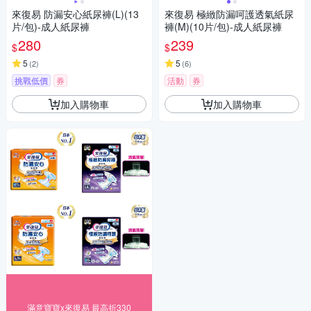
來復易 防漏安心紙尿褲(L)(13
來復易 極緻防漏呵護透氣紙尿
片/包)-成人紙尿褲
褲(M)(10片/包)-成人紙尿褲
280
239
$
$
5
5
(
2
)
(
6
)
挑戰低價
券
活動
券
加入購物車
加入購物車
滿意寶寶x來復易 最高折330