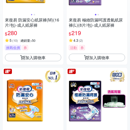
來復易 防漏安心紙尿褲(M)(16
來復易 極緻防漏呵護透氣紙尿
片/包)-成人紙尿褲
褲(L)(8片/包)-成人紙尿褲
280
219
$
$
5
4.3
(
10
)
總銷量>50
(
2
)
挑戰低價
券
活動
券
加入購物車
加入購物車