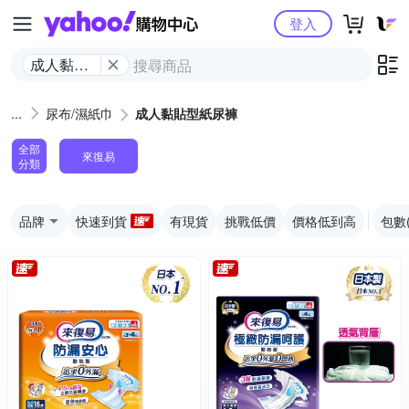
Yahoo購物中心
登入
成人黏貼
型紙尿褲
尿布/濕紙巾
成人黏貼型紙尿褲
全部
來復易
分類
品牌
快速到貨
有現貨
挑戰低價
價格低到高
包數