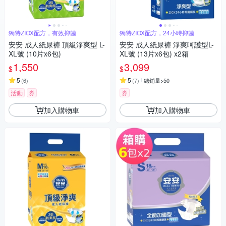
獨特ZIOX配方，有效抑菌
獨特ZIOX配方，24小時抑菌
安安 成人紙尿褲 頂級淨爽型 L-
安安 成人紙尿褲 淨爽呵護型L-
XL號 (10片x6包)
XL號 (13片x6包) x2箱
1,550
3,099
$
$
5
5
(
6
)
(
7
)
總銷量>50
活動
券
券
加入購物車
加入購物車