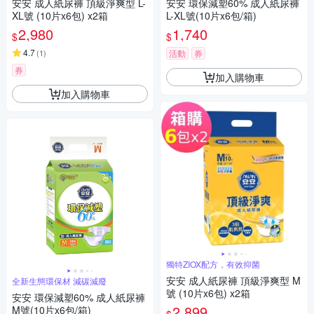
安安 成人紙尿褲 頂級淨爽型 L-
安安 環保減塑60% 成人紙尿褲
XL號 (10片x6包) x2箱
L-XL號(10片x6包/箱)
2,980
1,740
$
$
4.7
(
1
)
活動
券
券
加入購物車
加入購物車
獨特ZIOX配方，有效抑菌
安安 成人紙尿褲 頂級淨爽型 M
全新生態環保材 減碳減廢
號 (10片x6包) x2箱
安安 環保減塑60% 成人紙尿褲
2,899
M號(10片x6包/箱)