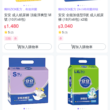
獨特ZIOX配方，有效抑菌
獨特ZIOX配方 24小時抑菌抑味
安安 成人紙尿褲 頂級淨爽型 M
安安 全能加值型S號 成人紙尿
號 (10片x6包)
褲 (18片x6包) x2箱
1,480
3,040
$
$
5
5
(
2
)
(
3
)
活動
券
券
加入購物車
加入購物車