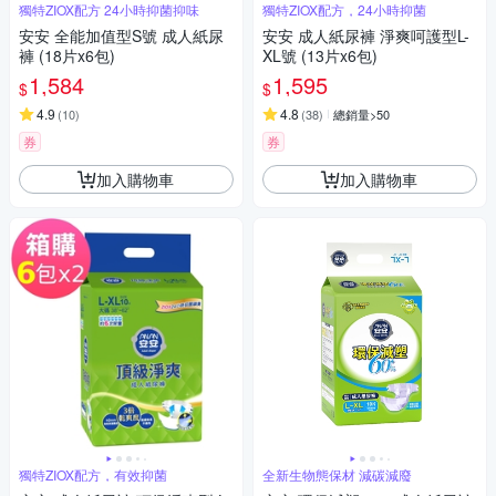
獨特ZIOX配方 24小時抑菌抑味
獨特ZIOX配方，24小時抑菌
安安 全能加值型S號 成人紙尿
安安 成人紙尿褲 淨爽呵護型L-
褲 (18片x6包)
XL號 (13片x6包)
1,584
1,595
$
$
4.9
4.8
(
10
)
(
38
)
總銷量>50
券
券
加入購物車
加入購物車
獨特ZIOX配方，有效抑菌
全新生物態保材 減碳減廢