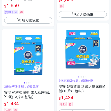
$
1,650
$
券
挑戰低價
券
加入購物車
加入購物車
3倍乾爽吸收層，瞬吸乾爽
安安 乾爽柔膚型 成人紙尿褲M
3倍乾爽吸收層，瞬吸乾爽
號(16片x6包/箱)
安安 乾爽柔膚型 成人紙尿褲L-
1,434
XL號(13片x6包/箱)
$
1,434
$
活動
券
活動
券