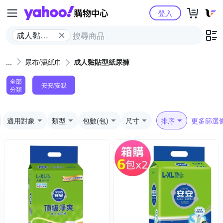
Yahoo購物中心
登入
成人黏貼
型紙尿褲
尿布/濕紙巾
成人黏貼型紙尿褲
全部
安安/安親
分類
適用對象
類型
包數(包)
尺寸
排序
更多篩選