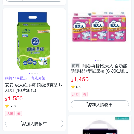
[領券再折]包大人 全功能
商店
防護黏貼型紙尿褲 (S~XXL號/6
包/箱)【杏一】
1,450
獨特ZIOX配方，有效抑菌
$
安安 成人紙尿褲 頂級淨爽型 L-
4.8
XL號 (10片x6包)
活動
券
1,550
$
加入購物車
5
(
6
)
活動
券
加入購物車