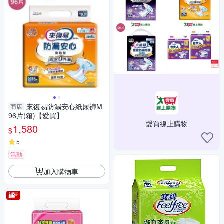
來復易防漏安心紙尿褲M
商店
96片(箱)【愛買】
愛買線上購物
1,580
$
5
活動
加入購物車