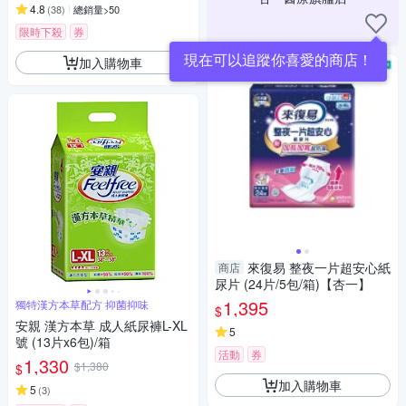
4.8
(
38
)
總銷量>50
限時下殺
券
現在可以追蹤你喜愛的商店！
加入購物車
來復易 整夜一片超安心紙
商店
尿片 (24片/5包/箱)【杏一】
1,395
獨特漢方本草配方 抑菌抑味
$
安親 漢方本草 成人紙尿褲L-XL
5
號 (13片x6包)/箱
活動
券
1,330
$1,380
$
加入購物車
5
(
3
)