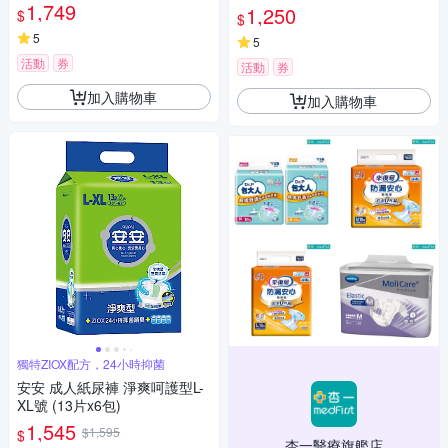
片/4包/箱)【杏一】
1,749
1,250
$
$
5
5
活動
券
活動
券
加入購物車
加入購物車
獨特ZIOX配方，24小時抑菌
安安 成人紙尿褲 淨爽呵護型L-
XL號 (13片x6包)
1,545
$1,595
$
杏一醫療旗艦店