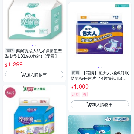
樂爾寶成人紙尿褲超值型
商店
黏貼型L-XL96片(箱)【愛買】
1,299
$
【箱購】包大人 極緻好眠
商店
加入購物車
透氣特長尿片 (14片/6包/箱)
【杏一】
1,000
$
活動
券
加入購物車