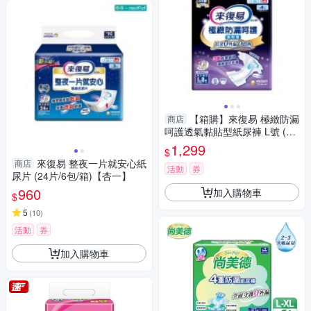
【箱購】來復易 極緻防漏
商店
呵護透氣黏貼型紙尿褲 L號 (8
片/6包/箱)【杏一】
1,299
$
來復易 整夜一片就安心紙
商店
活動
券
尿片 (24片/6包/箱)【杏一】
960
加入購物車
$
5
(
10
)
活動
券
加入購物車