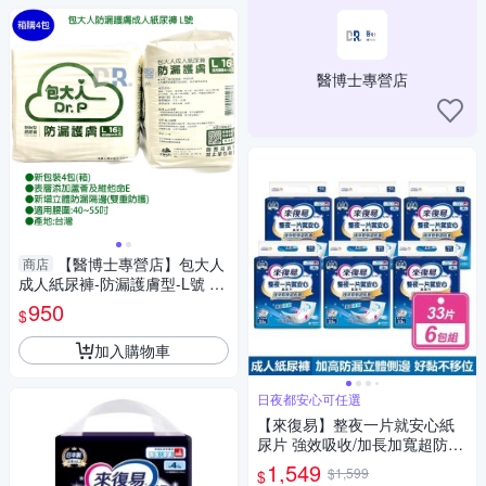
醫博士專營店
【醫博士專營店】包大人
商店
成人紙尿褲-防漏護膚型-L號 (1
6片 * 4包)
950
$
加入購物車
日夜都安心可任選
【來復易】整夜一片就安心紙
尿片 強效吸收/加長加寬超防漏
箱購 款式任選
1,549
$1,599
$