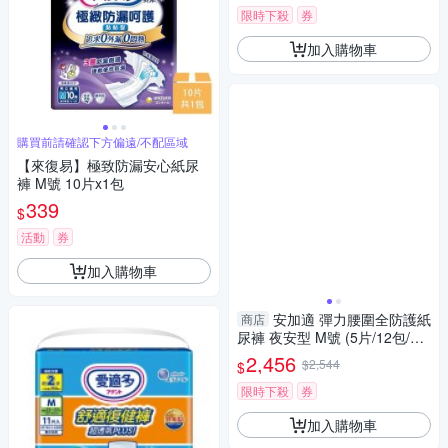
限時下殺
券
加入購物車
購買前請確認下方偏遠/不配區域
【來復易】極致防漏安心紙尿
褲 M號 10片x1包
339
$
活動
券
加入購物車
安加適 彈力腰圍全防護紙
商店
尿褲 夜安型 M號 (5片/12包/箱)
【杏一】
2,456
$2,544
$
限時下殺
券
加入購物車