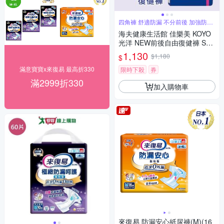
四角褲 舒適防漏 不分前後 加強防漏
褲型
海夫健康生活館 佳樂美 KOYO
光洋 NEW前後自由復健褲 S號
_20片/袋
1,130
$1,180
$
滿意寶寶x來復易 最高折330
限時下殺
券
滿2999折330
加入購物車
來復易 防漏安心紙尿褲(M)(16