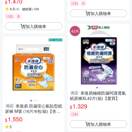
1,470
$
活動
券
4.9
(
4
)
總銷量>100
加入購物車
活動
券
加入購物車
來復易極緻防漏呵護透氣
商店
紙尿褲XL42片(箱)【愛買】
1,329
來復易 防漏安心黏貼型紙
商店
$
尿褲 M號 (16片/6包/箱)【杏
活動
一】
1,550
$
加入購物車
5