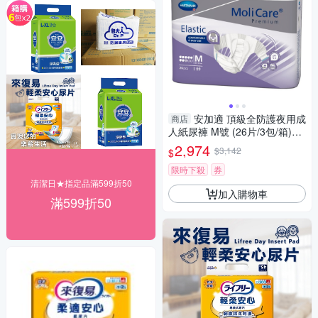
安加適 頂級全防護夜用成
商店
人紙尿褲 M號 (26片/3包/箱)
【杏一】
2,974
$3,142
$
限時下殺
券
清潔日★指定品滿599折50
加入購物車
滿599折50