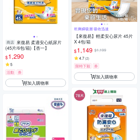
乾爽瞬吸層 吸收迅速
【來復易】輕柔安心尿片 45片
X 4包/箱
來復易 柔適安心紙尿片
商店
(45片/6包/箱)【杏一】
1,149
$1,199
$
1,290
$
4.7
(
2
)
5
限時下殺
券
活動
券
加入購物車
加入購物車