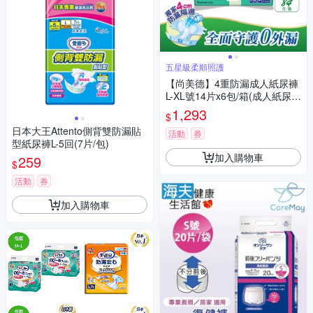
五星級柔順照護
【尚美德】4重防漏成人紙尿褲
L-XL號14片x6包/箱(成人紙尿褲
黏貼式 日用)
1,293
$
日本大王Attento側背雙防漏貼
活動
券
型紙尿褲L-5回(7片/包)
加入購物車
259
$
活動
券
加入購物車