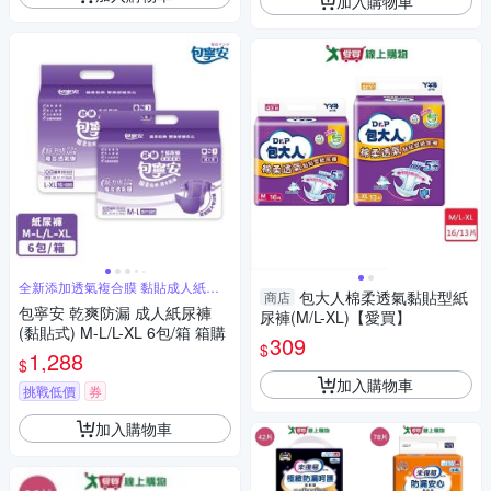
加入購物車
全新添加透氣複合膜 黏貼成人紙尿
包大人棉柔透氣黏貼型紙
商店
褲
包寧安 乾爽防漏 成人紙尿褲
尿褲(M/L-XL)【愛買】
(黏貼式) M-L/L-XL 6包/箱 箱購
309
$
1,288
$
加入購物車
挑戰低價
券
加入購物車