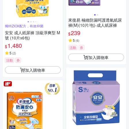
來復易 極緻防漏呵護透氣紙尿
褲(M)(10片/包)-成人紙尿褲
獨特ZIOX配方，有效抑菌
239
安安 成人紙尿褲 頂級淨爽型 M
$
號 (10片x6包)
5
(
6
)
1,480
$
活動
券
5
(
2
)
加入購物車
活動
券
加入購物車