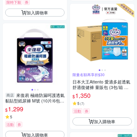
限時下殺
券
加入購物車
限量名額再享折$30
日本大王Attento 愛適多超透氣
舒適復健褲 量販包 (3包/箱 箱
購)
1,350
來復易 極緻防漏呵護透氣
商店
$
黏貼型紙尿褲 M號 (10片/6包/
5
(
7
)
箱)【杏一】
1,299
$
活動
券
5
加入購物車
活動
券
加入購物車