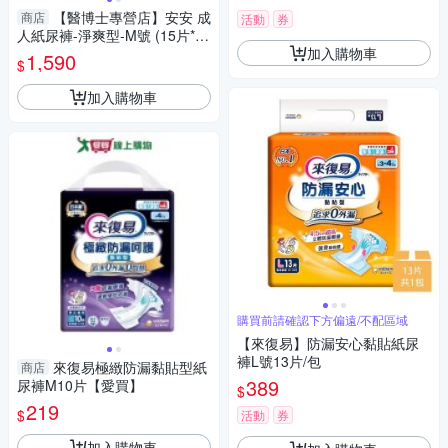
【醫博士專營店】安安 成
商店
活動
券
人紙尿褲-淨爽型-M號 (15片*6
加入購物車
包)
1,590
$
加入購物車
購買前請確認下方偏遠/不配區域
【來復易】防漏安心黏貼紙尿
褲L號13片/包
來復易極緻防漏黏貼型紙
商店
389
尿褲M10片【愛買】
$
219
$
活動
券
加入購物車