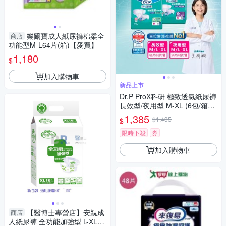
樂爾寶成人紙尿褲棉柔全
商店
功能型M-L64片(箱)【愛買】
1,180
$
加入購物車
新品上市
Dr.P ProX科研 極致透氣紙尿褲
長效型/夜用型 M-XL (6包/箱購,
黏貼型,成人紙尿褲)
1,385
$1,435
$
限時下殺
券
加入購物車
【醫博士專營店】安親成
商店
人紙尿褲 全功能加強型 L-XL號