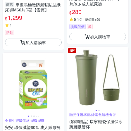
片/包)-成人紙尿褲
來復易極緻防漏黏貼型紙
商店
尿褲M60片(箱)【愛買】
280
$
1,299
$
5
(
10
)
總銷量>50
4
挑戰低價
券
活動
加入購物車
加入購物車
贈品保溫杯藍/綠兩色隨機出貨
全新生態環保材 減碳減廢
(嬌聯贈品) 康寧輕瓷保溫保冰
跳跳吸管杯
安安 環保減塑60% 成人紙尿褲