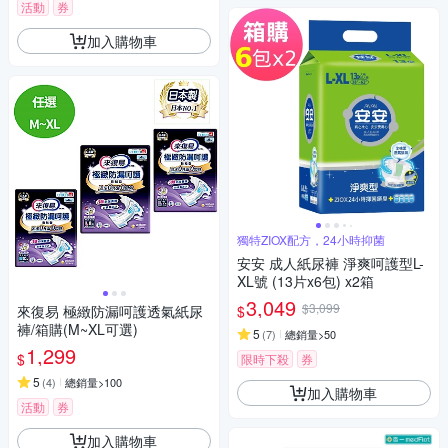
活動
券
加入購物車
獨特ZIOX配方，24小時抑菌
安安 成人紙尿褲 淨爽呵護型L-
XL號 (13片x6包) x2箱
3,049
$3,099
$
來復易 極緻防漏呵護透氣紙尿
褲/箱購(M~XL可選)
5
(
7
)
總銷量>50
1,299
$
限時下殺
券
5
(
4
)
總銷量>100
加入購物車
活動
券
加入購物車