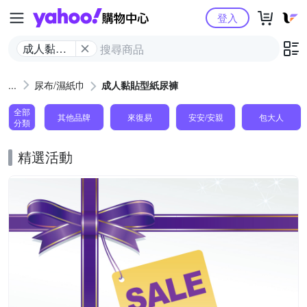
Yahoo購物中心
登入
成人黏貼
型紙尿褲
尿布/濕紙巾
成人黏貼型紙尿褲
全部
其他品牌
來復易
安安/安親
包大人
分類
精選活動