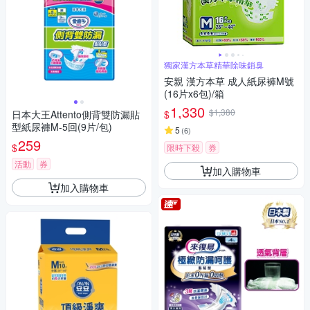
獨家漢方本草精華除味鎖臭
安親 漢方本草 成人紙尿褲M號
(16片x6包)/箱
1,330
$1,380
$
日本大王Attento側背雙防漏貼
型紙尿褲M-5回(9片/包)
5
(
6
)
259
$
限時下殺
券
活動
券
加入購物車
加入購物車