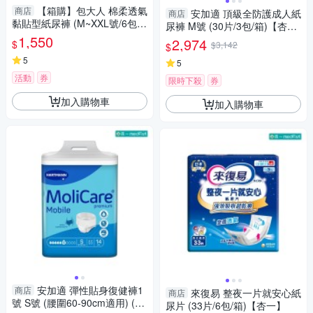
【箱購】包大人 棉柔透氣
商店
安加適 頂級全防護成人紙
商店
黏貼型紙尿褲 (M~XXL號/6包/
尿褲 M號 (30片/3包/箱)【杏
箱)【杏一】
1,550
一】
2,974
$
$3,142
$
5
5
活動
券
限時下殺
券
加入購物車
加入購物車
安加適 彈性貼身復健褲1
商店
來復易 整夜一片就安心紙
商店
號 S號 (腰圍60-90cm適用) (14
尿片 (33片/6包/箱)【杏一】