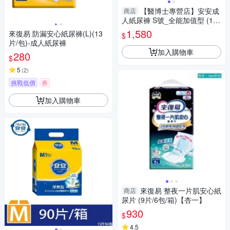
【醫博士專營店】安安成
商店
人紙尿褲 S號_全能加值型 (18
片*6包)
1,580
來復易 防漏安心紙尿褲(L)(13
$
片/包)-成人紙尿褲
加入購物車
280
$
5
(
2
)
挑戰低價
券
加入購物車
來復易 整夜一片肌安心紙
商店
尿片 (9片/6包/箱)【杏一】
930
$
4.5