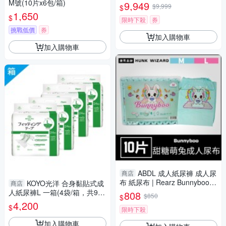
M號(10片x6包/箱)
9,949
$9,999
$
1,650
$
限時下殺
券
挑戰低價
券
加入購物車
加入購物車
ABDL 成人紙尿褲 成人尿
商店
布 紙尿布 | Rearz Bunnyboo
KOYO光洋 合身黏貼式成
商店
甜糖萌兔
人紙尿褲L 一箱(4袋/箱，共96
808
$850
$
片)
4,200
$
限時下殺
加入購物車