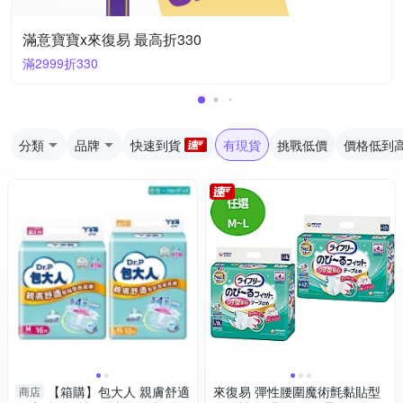
滿意寶寶x來復易 最高折330
滿2999折330
分類
品牌
快速到貨
有現貨
挑戰低價
價格低到
【箱購】包大人 親膚舒適
來復易 彈性腰圍魔術氈黏貼型
商店