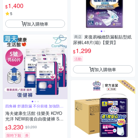
(16片*6包)
1,400
$
5
加入購物車
來復易極緻防漏黏貼型紙
商店
尿褲L48片(箱)【愛買】
1,299
$
活動
加入購物車
四角褲 舒適防漏 不分前後 加強防漏
褲型
海夫健康生活館 佳樂美 KOYO
光洋 NEW前後自由復健褲 S號
_共60片
3,230
$3,280
$
限時下殺
券