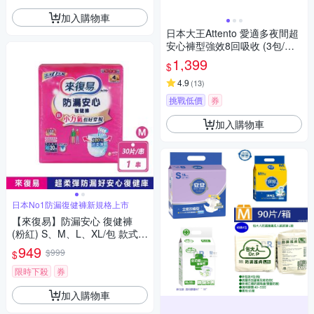
加入購物車
日本大王Attento 愛適多夜間超
安心褲型強效8回吸收 (3包/箱
箱購)
1,399
$
4.9
(
13
)
挑戰低價
券
加入購物車
日本No1防漏復健褲新規格上市
【來復易】防漏安心 復健褲
(粉紅) S、M、L、XL/包 款式任
選
949
$999
$
限時下殺
券
加入購物車