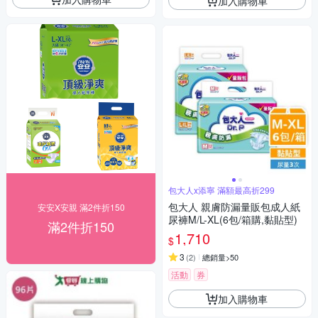
加入購物車
包大人x添寧 滿額最高折299
包大人 親膚防漏量販包成人紙
安安X安親 滿2件折150
尿褲M/L-XL(6包/箱購,黏貼型)
滿2件折150
1,710
$
3
(
2
)
總銷量>50
活動
券
加入購物車