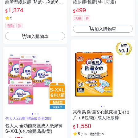
經濟型紙尿褲 (M號~L-X號/6包/
紙尿褲/包購(M~L可選)
箱)｜新舊包裝隨機出貨【杏
1,374
499
$
$
一】
5
活動
券
活動
券
加入購物車
加入購物車
來復易 防漏安心紙尿褲(L)(13
片 x 6包/箱)-成人紙尿褲
包大人x添寧 滿額最高折299
1,550
包大人 全功能防護成人紙尿褲
$
S~XXL(6包/箱購,黏貼型)
5
(
10
)
總銷量>50