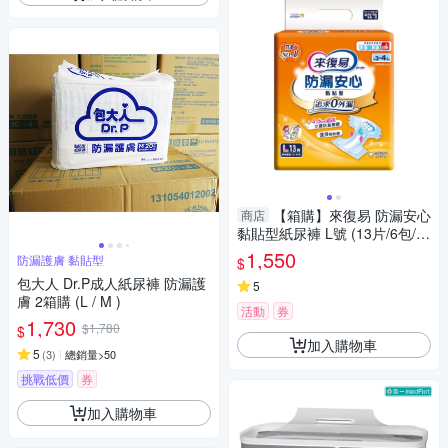
【箱購】來復易 防漏安心
商店
黏貼型紙尿褲 L號 (13片/6包/
箱)【杏一】
1,550
防漏護膚 黏貼型
$
包大人 Dr.P成人紙尿褲 防漏護
5
膚 2箱購 (L / M )
活動
券
1,730
$1,780
$
加入購物車
5
(
3
)
總銷量>50
挑戰低價
券
加入購物車