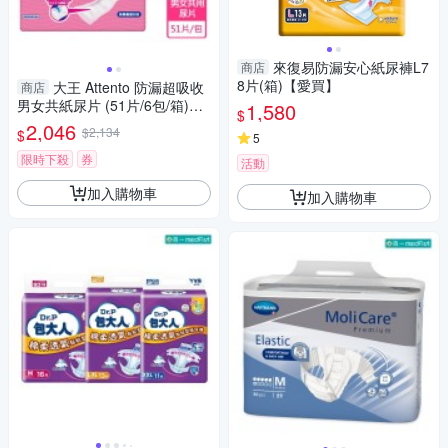
來復易防漏安心紙尿褲L7
商店
8片(箱)【愛買】
大王 Attento 防漏超吸收
商店
男女共紙尿片 (51片/6包/箱)
1,580
$
【杏一】
2,046
$2,134
$
5
限時下殺
券
活動
加入購物車
加入購物車