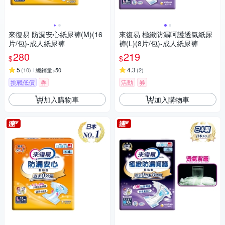
來復易 防漏安心紙尿褲(M)(16
來復易 極緻防漏呵護透氣紙尿
片/包)-成人紙尿褲
褲(L)(8片/包)-成人紙尿褲
280
219
$
$
5
4.3
(
10
)
總銷量>50
(
2
)
挑戰低價
券
活動
券
加入購物車
加入購物車