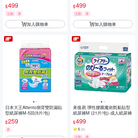
499
499
$
$
活動
券
活動
券
加入購物車
加入購物車
日本大王Attento側背雙防漏貼
來復易 彈性腰圍魔術氈黏貼型
型紙尿褲M-5回(9片/包)
紙尿褲M (21片/包)-成人紙尿褲
259
499
$
$
5
券
(
1
)
活動
券