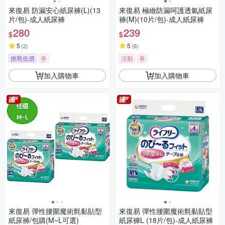
來復易 防漏安心紙尿褲(L)(13
來復易 極緻防漏呵護透氣紙尿
片/包)-成人紙尿褲
褲(M)(10片/包)-成人紙尿褲
280
239
$
$
5
5
(
2
)
(
6
)
挑戰低價
券
活動
券
加入購物車
加入購物車
來復易 彈性腰圍魔術氈黏貼型
來復易 彈性腰圍魔術氈黏貼型
紙尿褲/包購(M~L可選)
紙尿褲L (18片/包)-成人紙尿褲