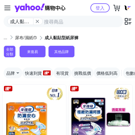
Yahoo購物中心
登入
成人黏貼
型紙尿褲
尿布/濕紙巾
成人黏貼型紙尿褲
全部
來復易
其他品牌
分類
品牌
快速到貨
有現貨
挑戰低價
價格低到高
包數