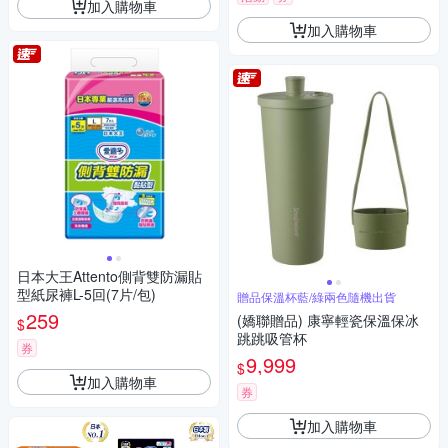
加入購物車
加入購物車
日本大王Attento側背雙防漏貼
型紙尿褲L-5回(7片/包)
贈品保溫杯藍/綠兩色隨機出貨
259
(嬌聯贈品) 康寧輕瓷保溫保冰
$
跳跳吸管杯
券
9,999
$
加入購物車
券
加入購物車