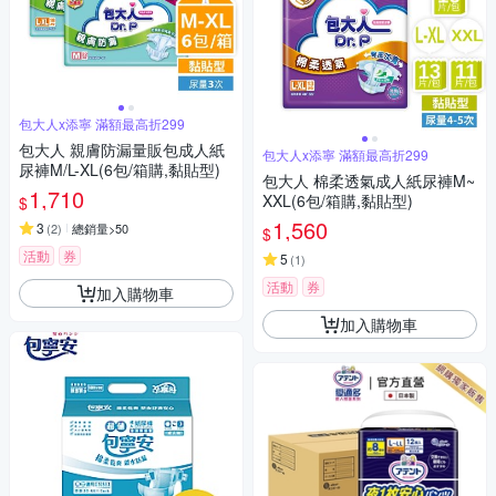
包大人x添寧 滿額最高折299
包大人 親膚防漏量販包成人紙
包大人x添寧 滿額最高折299
尿褲M/L-XL(6包/箱購,黏貼型)
包大人 棉柔透氣成人紙尿褲M~
1,710
XXL(6包/箱購,黏貼型)
$
1,560
3
(
2
)
總銷量>50
$
活動
券
5
(
1
)
活動
券
加入購物車
加入購物車