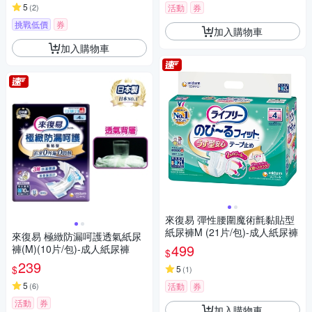
5
(
2
)
活動
券
挑戰低價
券
加入購物車
加入購物車
來復易 彈性腰圍魔術氈黏貼型
紙尿褲M (21片/包)-成人紙尿褲
來復易 極緻防漏呵護透氣紙尿
499
褲(M)(10片/包)-成人紙尿褲
$
239
$
5
(
1
)
5
(
6
)
活動
券
活動
券
加入購物車