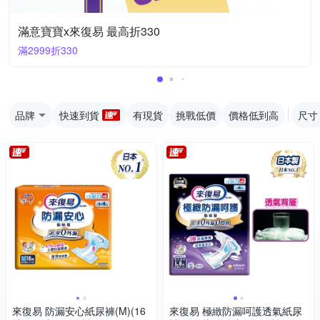
滿意寶寶x來復易 最高折330
滿2999折330
品牌
快速到貨
有現貨
挑戰低價
價格低到高
尺寸
來復易 防漏安心紙尿褲(M)(16
來復易 極緻防漏呵護透氣紙尿