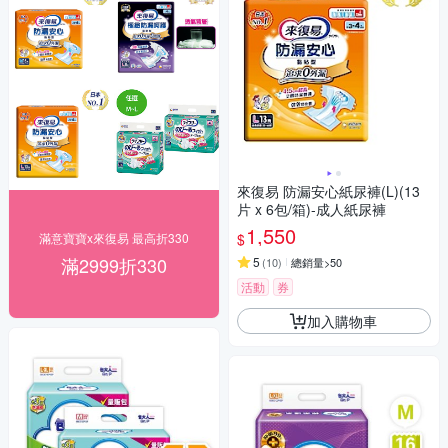
來復易 防漏安心紙尿褲(L)(13
片 x 6包/箱)-成人紙尿褲
1,550
$
滿意寶寶x來復易 最高折330
滿2999折330
5
(
10
)
總銷量>50
活動
券
加入購物車