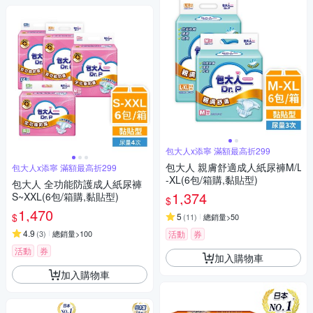
包大人x添寧 滿額最高折299
包大人 親膚舒適成人紙尿褲M/L
包大人x添寧 滿額最高折299
-XL(6包/箱購,黏貼型)
包大人 全功能防護成人紙尿褲
1,374
S~XXL(6包/箱購,黏貼型)
$
1,470
$
5
(
11
)
總銷量>50
4.9
(
3
)
總銷量>100
活動
券
活動
券
加入購物車
加入購物車