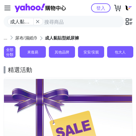
Yahoo購物中心
登入
成人黏貼
型紙尿褲
尿布/濕紙巾
成人黏貼型紙尿褲
全部
來復易
其他品牌
安安/安親
包大人
分類
精選活動