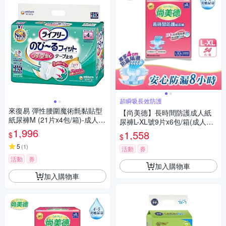
超瞬吸長效防護
來復易 彈性腰圍魔術氈黏貼型
【尚美德】長時間防護成人紙
紙尿褲M (21片x4包/箱)-成人紙
尿褲L-XL號9片x6包/箱(成人紙
尿褲
1,996
尿褲 黏貼式 夜用)
1,558
$
$
5
(
1
)
活動
券
活動
券
加入購物車
加入購物車