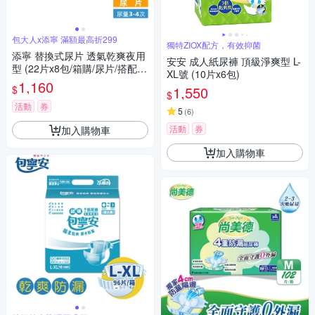
包大人x添寧 滿額最高折299
獨特ZIOX配方，有效抑菌
添寧 替換式尿片 透氣乾爽夜用
安安 成人紙尿褲 頂級淨爽型 L-
型 (22片x8包/箱購/尿片/搭配成
XL號 (10片x6包)
人紙尿褲)
1,160
$
1,550
$
活動
券
5
(
6
)
活動
券
加入購物車
加入購物車