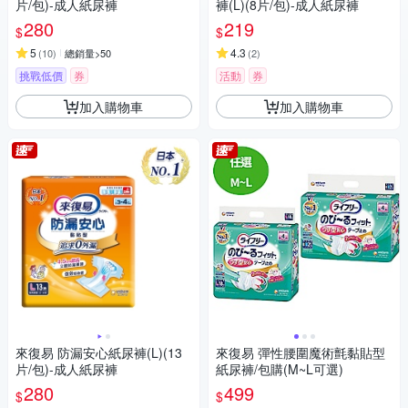
片/包)-成人紙尿褲
褲(L)(8片/包)-成人紙尿褲
280
219
$
$
5
4.3
(
10
)
總銷量>50
(
2
)
挑戰低價
券
活動
券
加入購物車
加入購物車
來復易 防漏安心紙尿褲(L)(13
來復易 彈性腰圍魔術氈黏貼型
片/包)-成人紙尿褲
紙尿褲/包購(M~L可選)
280
499
$
$