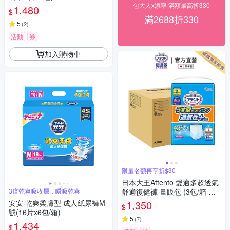
包大人x添寧 滿額最高折330
1,480
$
滿2688折330
5
(
2
)
活動
券
加入購物車
限量名額再享折$30
日本大王Attento 愛適多超透氣
3倍乾爽吸收層，瞬吸乾爽
舒適復健褲 量販包 (3包/箱 箱
購)
安安 乾爽柔膚型 成人紙尿褲M
1,350
$
號(16片x6包/箱)
5
(
7
)
1,434
$