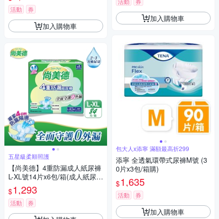
活動
券
活動
券
加入購物車
加入購物車
包大人x添寧 滿額最高折299
五星級柔順照護
添寧 全透氣環帶式尿褲M號 (3
【尚美德】4重防漏成人紙尿褲
0片x3包/箱購)
L-XL號14片x6包/箱(成人紙尿褲
1,635
$
黏貼式 日用)
1,293
$
活動
券
活動
券
加入購物車