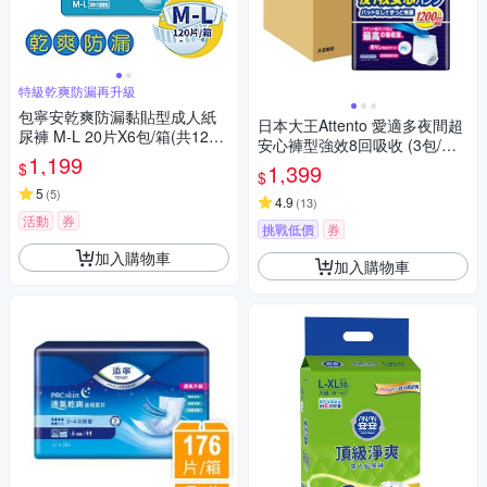
特級乾爽防漏再升級
包寧安乾爽防漏黏貼型成人紙
日本大王Attento 愛適多夜間超
尿褲 M-L 20片X6包/箱(共120
安心褲型強效8回吸收 (3包/箱
片)
1,199
箱購)
$
1,399
$
5
(
5
)
4.9
(
13
)
活動
券
挑戰低價
券
加入購物車
加入購物車