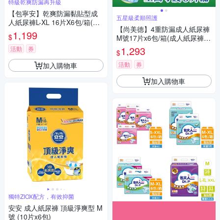
特級乾爽防漏再升級
【包寧安】乾爽防漏黏貼型成
五星級柔順照護
人紙尿褲L-XL 16片X6包/箱(共9
【尚美德】4重防漏成人紙尿褲
6片)
1,199
$
M號17片x6包/箱(成人紙尿褲
黏貼式 日用)
1,293
活動
券
$
活動
券
加入購物車
加入購物車
獨特ZIOX配方，有效抑菌
安安 成人紙尿褲 頂級淨爽型 M
號 (10片x6包)