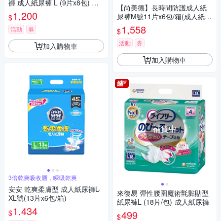
褲 成人紙尿褲 L (9片x8包) 箱
【尚美德】長時間防護成人紙
購
1,200
尿褲M號11片x6包/箱(成人紙尿
$
褲 黏貼式 夜用)
1,558
活動
券
$
活動
券
加入購物車
加入購物車
補貨中
3倍乾爽吸收層，瞬吸乾爽
安安 乾爽柔膚型 成人紙尿褲L-
來復易 彈性腰圍魔術氈黏貼型
XL號(13片x6包/箱)
紙尿褲L (18片/包)-成人紙尿褲
1,434
$
499
$