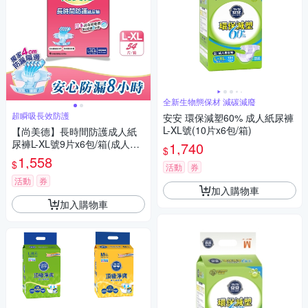
全新生物態保材 減碳減廢
超瞬吸長效防護
安安 環保減塑60% 成人紙尿褲
L-XL號(10片x6包/箱)
【尚美德】長時間防護成人紙
尿褲L-XL號9片x6包/箱(成人紙
1,740
$
尿褲 黏貼式 夜用)
1,558
$
活動
券
活動
券
加入購物車
加入購物車