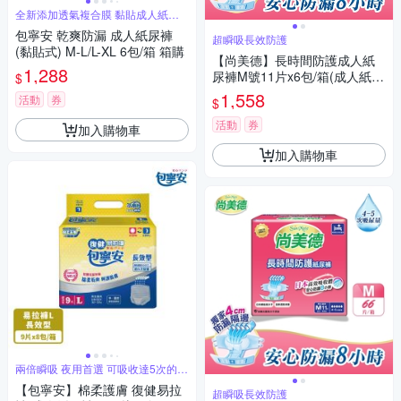
全新添加透氣複合膜 黏貼成人紙尿
褲
包寧安 乾爽防漏 成人紙尿褲
超瞬吸長效防護
(黏貼式) M-L/L-XL 6包/箱 箱購
【尚美德】長時間防護成人紙
1,288
尿褲M號11片x6包/箱(成人紙尿
$
褲 黏貼式 夜用)
1,558
活動
券
$
活動
券
加入購物車
加入購物車
兩倍瞬吸 夜用首選 可吸收達5次的尿
量
【包寧安】棉柔護膚 復健易拉
超瞬吸長效防護