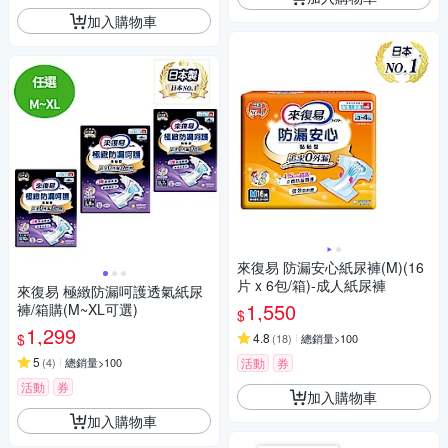
加入購物車
來復易 防漏安心紙尿褲(M)(16
片 x 6包/箱)-成人紙尿褲
來復易 極緻防漏呵護透氣紙尿
1,550
褲/箱購(M~XL可選)
$
1,299
$
4.8
(
18
)
總銷量>100
5
(
4
)
總銷量>100
活動
券
活動
券
加入購物車
加入購物車