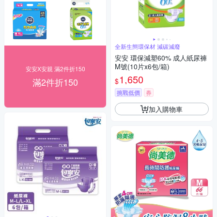
全新生態環保材 減碳減廢
安安 環保減塑60% 成人紙尿褲
M號(10片x6包/箱)
安安X安親 滿2件折150
1,650
滿2件折150
$
挑戰低價
券
加入購物車