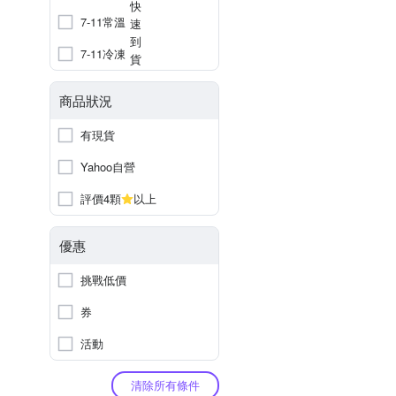
7-11常溫
7-11冷凍
商品狀況
有現貨
Yahoo自營
評價4顆
以上
優惠
挑戰低價
券
活動
清除所有條件