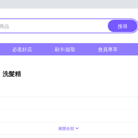
搜尋
必逛好店
刷卡/超取
會員專享
洗髮精
展開全部