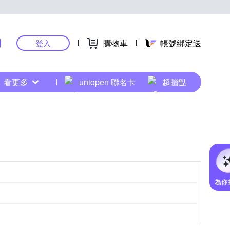
購物車
帳號綁定送
登入
看更多
uniopen 聯名卡
超贈點