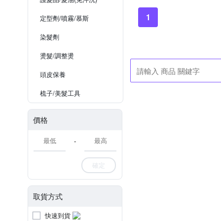
1
定型劑/噴霧/慕斯
染髮劑
燙髮/調整燙
頭皮保養
梳子/美髮工具
價格
-
確定
取貨方式
快速到貨