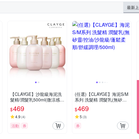
最新上
【CLAYGE】沙龍級海泥洗
(任選)【CLAYGE】海泥S/M
髮精/潤髮乳500ml(微涼感/
系列 洗髮精 潤髮乳(無矽靈/
無矽靈)
控油/沙龍級/蓬鬆柔順/舒緩
469
469
$
$
調理/500ml)
4.9
5
(
4
)
(
3
)
活動
券
券