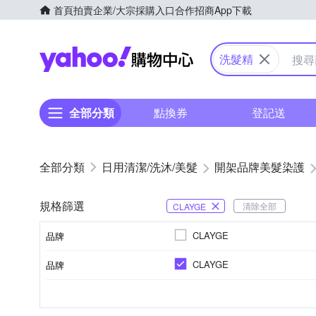
首頁
拍賣
企業/大宗採購入口
合作招商
App下載
Yahoo購物中心
洗髮精
全部分類
點換券
登記送
日用清潔/洗沐/美髮
開架品牌美髮染護
規格篩選
清除全部
CLAYGE
CLAYGE
品牌
CLAYGE
品牌
品牌名稱
液狀
一般包裝
洗髮
開架
3年
所有髮質
潤絲
劑型
包裝
種類
品牌定位
製造日期/有效日期
適用髮質
品牌名稱