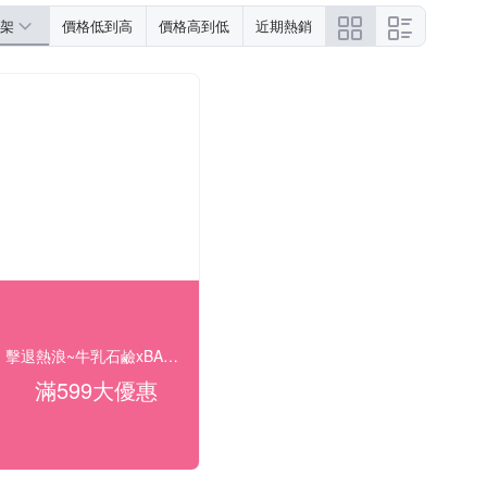
架
價格低到高
價格高到低
近期熱銷
擊退熱浪~牛乳石鹼xBANANAL 洗沐滿額贈禮
滿599大優惠