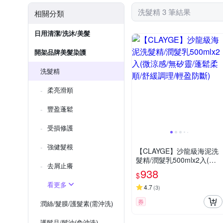
洗髮精 3 筆結果
相關分類
日用清潔/洗沐/美髮
開架品牌美髮染護
洗髮精
柔亮滑順
豐盈蓬鬆
受損修護
強健髮根
【CLAYGE】沙龍級海泥洗
髮精/潤髮乳500mlx2入(微
去屑止癢
涼感/無矽靈/蓬鬆柔順/舒緩
938
$
調理/輕盈防斷)
看更多
4.7
(
3
)
券
潤絲/髮膜/護髮素(需沖洗)
護髮品/髮油(免沖洗)