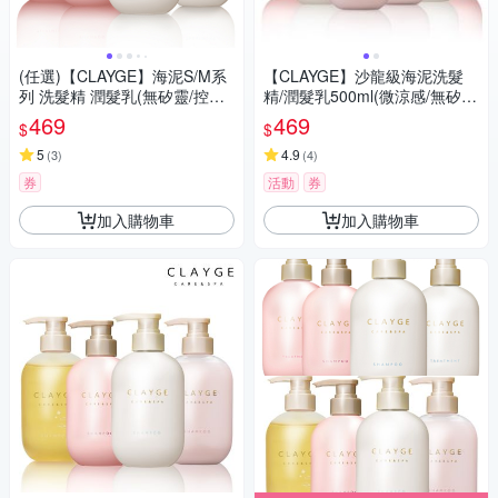
(任選)【CLAYGE】海泥S/M系
【CLAYGE】沙龍級海泥洗髮
列 洗髮精 潤髮乳(無矽靈/控油/
精/潤髮乳500ml(微涼感/無矽
沙龍級/蓬鬆柔順/舒緩調理/500
靈)
469
469
$
$
ml)
5
4.9
(
3
)
(
4
)
券
活動
券
加入購物車
加入購物車