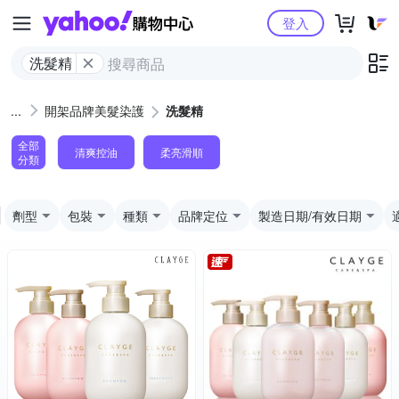
Yahoo購物中心
登入
洗髮精
開架品牌美髮染護
洗髮精
全部
清爽控油
柔亮滑順
分類
劑型
包裝
種類
品牌定位
製造日期/有效日期