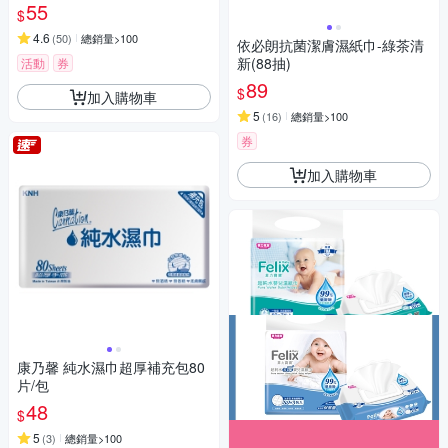
55
$
4.6
(
50
)
總銷量>100
依必朗抗菌潔膚濕紙巾-綠茶清
新(88抽)
活動
券
89
$
加入購物車
5
(
16
)
總銷量>100
券
加入購物車
康乃馨 純水濕巾超厚補充包80
片/包
48
$
5
(
3
)
總銷量>100