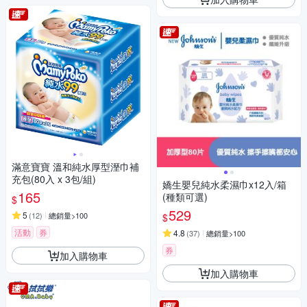
滿意寶寶 溫和純水厚型溼巾補
充包(80入 x 3包/組)
嬌生嬰兒純水柔濕巾x12入/箱
165
(種類可選)
$
529
5
(
12
)
總銷量>100
$
活動
券
4.8
(
37
)
總銷量>100
券
加入購物車
加入購物車