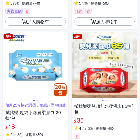
5
5
(
38
)
總銷量>700
(
79
)
總銷量>500
挑戰低價
券
活動
券
加入購物車
加入購物車
加厚25%極致濕潤，觸感超柔順細緻
拭拭樂嬰兒超純水柔濕巾85抽/
包
拭拭樂 超純水潔膚柔濕巾 20
抽/包
35
$
18
$
4.7
(
133
)
總銷量>400
4.9
(
35
)
總銷量>300
券