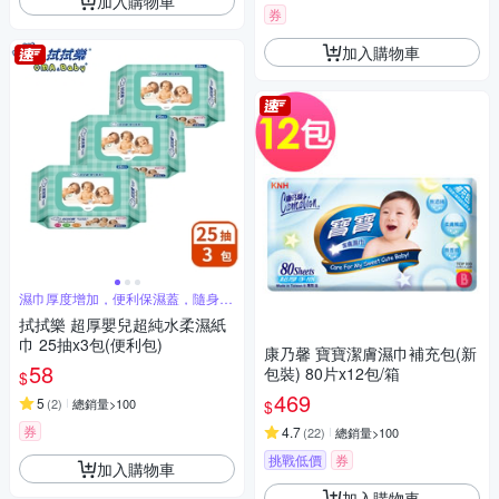
加入購物車
券
加入購物車
濕巾厚度增加，便利保濕蓋，隨身攜
帶好方便
拭拭樂 超厚嬰兒超純水柔濕紙
巾 25抽x3包(便利包)
康乃馨 寶寶潔膚濕巾補充包(新
58
包裝) 80片x12包/箱
$
469
5
(
2
)
總銷量>100
$
券
4.7
(
22
)
總銷量>100
挑戰低價
券
加入購物車
加入購物車