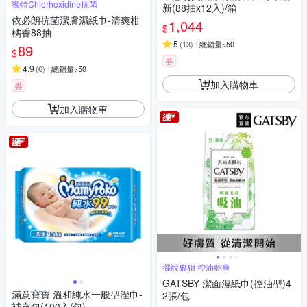
獨特Chlorhexidine抗菌
新(88抽x12入)/箱
依必朗抗菌潔膚濕紙巾-清爽柑
1,044
$
橘香88抽
5
(
13
)
總銷量>50
89
$
券
4.9
(
6
)
總銷量>50
加入購物車
券
加入購物車
擺脫狼狽 控油乾爽
GATSBY 潔面濕紙巾(控油型)4
滿意寶寶 溫和純水一般型溼巾-
2張/包
補充包(100入/包)