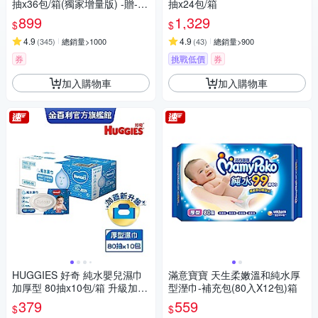
抽x36包/箱(獨家增量版) -贈-酒
抽x24包/箱
精濕紙巾10抽x3包
899
1,329
$
$
4.9
4.9
(
345
)
總銷量>1000
(
43
)
總銷量>900
券
挑戰低價
券
加入購物車
加入購物車
HUGGIES 好奇 純水嬰兒濕巾
滿意寶寶 天生柔嫩溫和純水厚
加厚型 80抽x10包/箱 升級加蓋
型溼巾-補充包(80入X12包)箱
設計
379
559
$
$