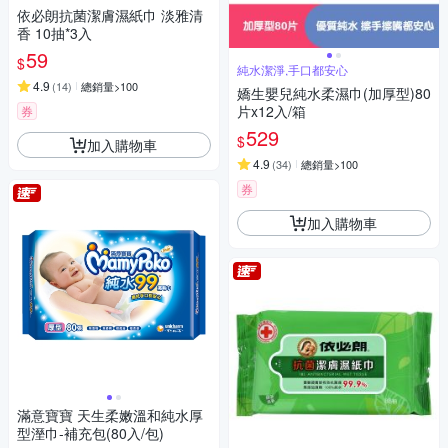
依必朗抗菌潔膚濕紙巾 淡雅清
香 10抽*3入
59
$
純水潔淨,手口都安心
4.9
(
14
)
總銷量>100
嬌生嬰兒純水柔濕巾(加厚型)80
片x12入/箱
券
529
$
加入購物車
4.9
(
34
)
總銷量>100
券
加入購物車
滿意寶寶 天生柔嫩溫和純水厚
型溼巾-補充包(80入/包)