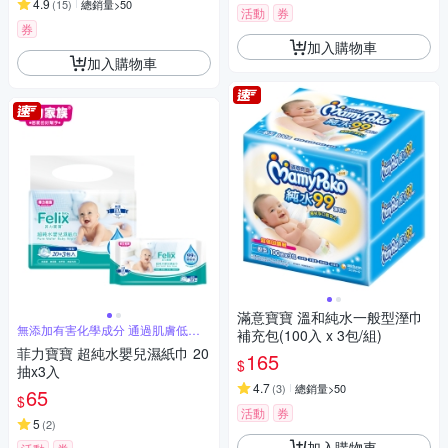
4.9
(
15
)
總銷量>50
活動
券
券
加入購物車
加入購物車
滿意寶寶 溫和純水一般型溼巾
無添加有害化學成分 通過肌膚低刺
補充包(100入 x 3包/組)
激性測試
菲力寶寶 超純水嬰兒濕紙巾 20
165
$
抽x3入
4.7
(
3
)
總銷量>50
65
$
活動
券
5
(
2
)
加入購物車