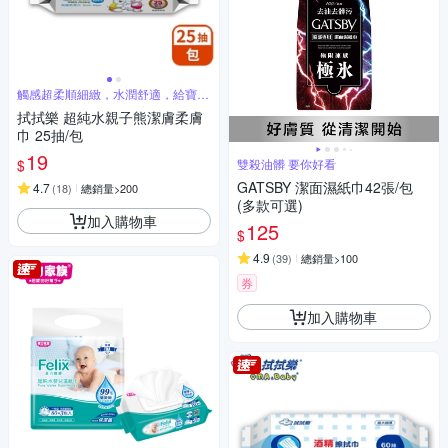
觸感超柔順細緻，水潤舒適，給寶寶
細緻呵護
拭拭樂 超純水親子熊潔膚柔膚
巾 25抽/包
19
$
雙殺油髒 要你好看
GATSBY 潔面濕紙巾42張/包
4.7
(
18
)
總銷量>200
(多款可選)
加入購物車
125
$
4.9
(
39
)
總銷量>100
券
加入購物車