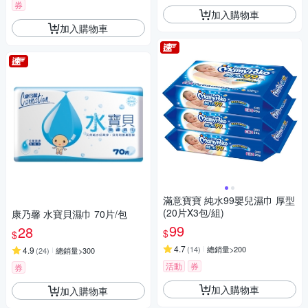
券
加入購物車
加入購物車
滿意寶寶 純水99嬰兒濕巾 厚型
(20片X3包/組)
康乃馨 水寶貝濕巾 70片/包
99
28
$
$
4.7
(
14
)
總銷量>200
4.9
(
24
)
總銷量>300
活動
券
券
加入購物車
加入購物車