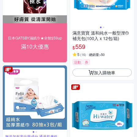
滿意寶寶 溫和純水一般型溼巾
日本GATSBY濕紙巾★全館$59up
補充包(100入 x 12包/箱)
559
滿10大優惠
$
5
(
16
)
總銷量>50
活動
券
加入購物車
無添加有害化學成分 通過肌膚低刺