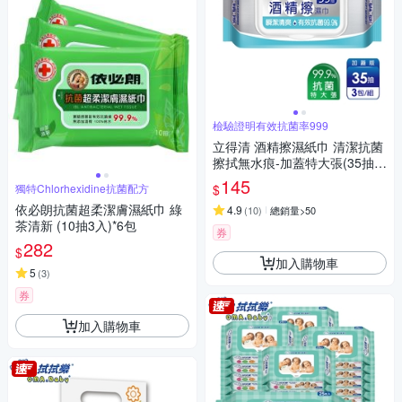
檢驗證明有效抗菌率999
立得清 酒精擦濕紙巾 清潔抗菌
擦拭無水痕-加蓋特大張(35抽x
3包)
145
$
獨特Chlorhexidine抗菌配方
依必朗抗菌超柔潔膚濕紙巾 綠
4.9
(
10
)
總銷量>50
茶清新 (10抽3入)*6包
券
282
$
加入購物車
5
(
3
)
券
加入購物車