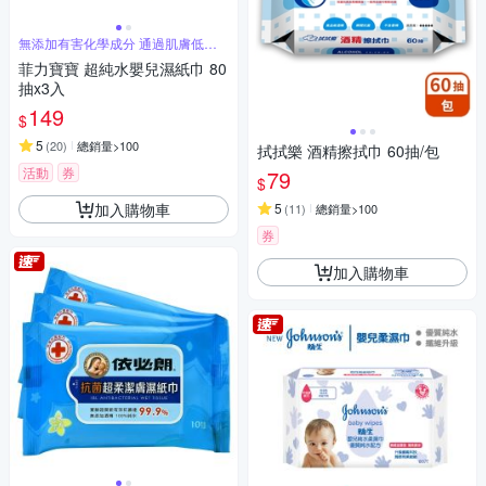
無添加有害化學成分 通過肌膚低刺
激性測試
菲力寶寶 超純水嬰兒濕紙巾 80
抽x3入
149
$
5
(
20
)
總銷量>100
拭拭樂 酒精擦拭巾 60抽/包
活動
券
79
$
加入購物車
5
(
11
)
總銷量>100
券
加入購物車