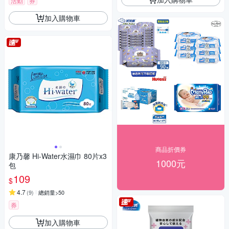
活動
券
加入購物車
商品折價券
康乃馨 Hi-Water水濕巾 80片x3
1000元
包
109
$
4.7
(
9
)
總銷量>50
券
加入購物車