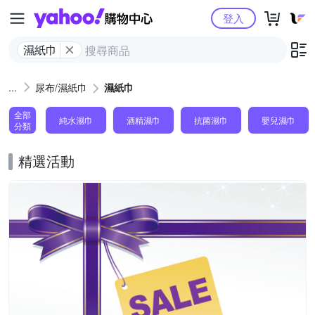
Yahoo購物中心
登入
濕紙巾
尿布/濕紙巾
濕紙巾
全部
純水濕巾
酒精濕巾
抗菌濕巾
嬰兒濕巾
分類
精選活動