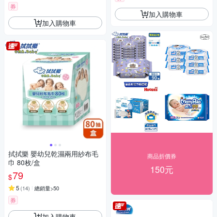
券
加入購物車
加入購物車
拭拭樂 嬰幼兒乾濕兩用紗布毛
商品折價券
巾 80枚/盒
150元
79
$
5
(
14
)
總銷量>50
券
加入購物車