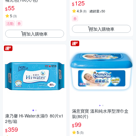
125
$
55
$
4.9
(
8
)
總銷量>50
5
(
3
)
券
活動
券
加入購物車
加入購物車
滿意寶寶 溫和純水厚型溼巾盒
康乃馨 Hi-Water水濕巾 80片x1
裝(80片)
2包/箱
99
$
359
$
5
(
5
)