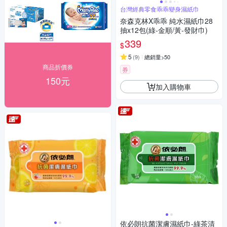
台灣經典零食乖乖變身濕紙巾
奈森克林X乖乖 純水濕紙巾28
抽x12包(綠-金順/黃-發財巾)
339
$
5
(
9
)
總銷量>50
商品折價券
券
150元
加入購物車
依必朗抗菌潔膚濕紙巾-綠茶清