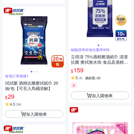
檢驗證明有效抗菌率999
立得清 75%酒精擦濕紙巾 清潔
抗菌 擦拭無水痕-食品及酒精(1
0抽x6包)
159
$
每筆訂單限購1
5
(
4
)
總銷量>50
拭拭樂 酒精抗菌擦拭紙巾 20
券
抽/包【可丟入馬桶溶解】
29
加入購物車
$
4.3
(
34
)
加入購物車