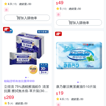
49
$
4.9
(
15
)
總銷量>50
5
(
10
)
總銷量>50
券
券
加入購物車
加入購物車
檢驗證明有效抗菌率999
立得清 75%酒精擦濕紙巾 清潔
康乃馨涼爽潔膚濕巾10片裝
抗菌 擦拭無水痕-單片裝(30片x
19
$
3包)
269
$
4.6
(
15
)
總銷量>50
5
(
4
)
總銷量>50
券