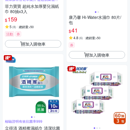
激性測試
菲力寶寶 超純水加厚嬰兒濕紙
巾 80抽x3入
康乃馨 Hi-Water水濕巾 80片/
159
$
包
5
(
8
)
總銷量>50
41
$
活動
券
4.8
(
6
)
總銷量>50
加入購物車
券
加入購物車
檢驗證明有效抗菌率999
立得清 酒精擦濕紙巾 清潔抗菌