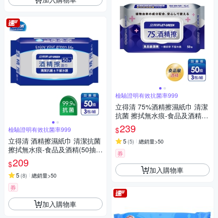
檢驗證明有效抗菌率999
立得清 75%酒精擦濕紙巾 清潔
抗菌 擦拭無水痕-食品及酒精/
加蓋裝(50抽x3包)
239
$
檢驗證明有效抗菌率999
立得清 酒精擦濕紙巾 清潔抗菌
5
(
5
)
總銷量>50
擦拭無水痕-食品及酒精(50抽x
券
3包)
209
$
加入購物車
5
(
8
)
總銷量>50
券
加入購物車