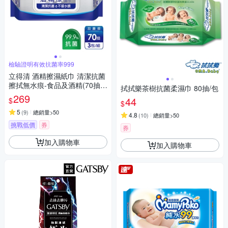
檢驗證明有效抗菌率999
立得清 酒精擦濕紙巾 清潔抗菌
擦拭無水痕-食品及酒精(70抽x
拭拭樂茶樹抗菌柔濕巾 80抽/包
3包)
269
44
$
$
5
(
9
)
總銷量>50
4.8
(
10
)
總銷量>50
挑戰低價
券
券
加入購物車
加入購物車