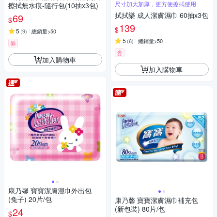
尺寸加大加厚，更方便擦拭使用
擦拭無水痕-隨行包(10抽x3包)
拭拭樂 成人潔膚濕巾 60抽x3包
69
$
139
$
5
(
9
)
總銷量>50
5
(
6
)
總銷量>50
券
券
加入購物車
加入購物車
康乃馨 寶寶潔膚濕巾外出包
(兔子) 20片/包
康乃馨 寶寶潔膚濕巾補充包
(新包裝) 80片/包
24
$