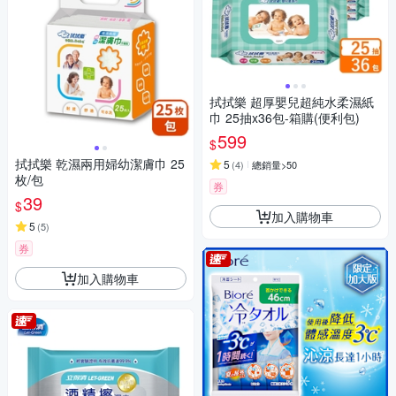
拭拭樂 超厚嬰兒超純水柔濕紙
巾 25抽x36包-箱購(便利包)
599
$
拭拭樂 乾濕兩用婦幼潔膚巾 25
5
(
4
)
總銷量>50
枚/包
券
39
$
加入購物車
5
(
5
)
券
加入購物車