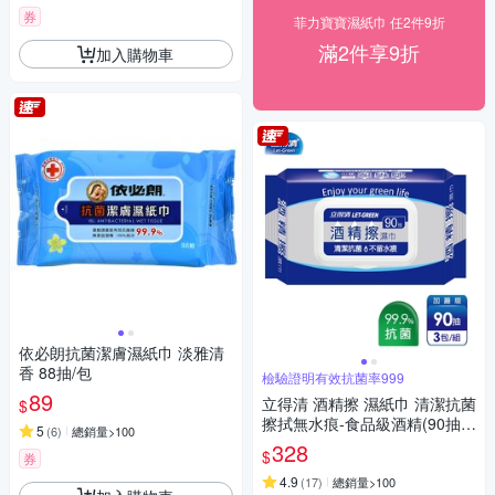
券
菲力寶寶濕紙巾 任2件9折
滿2件享9折
加入購物車
依必朗抗菌潔膚濕紙巾 淡雅清
香 88抽/包
檢驗證明有效抗菌率999
89
立得清 酒精擦 濕紙巾 清潔抗菌
$
擦拭無水痕-食品級酒精(90抽x
5
(
6
)
總銷量>100
3包)
328
$
券
4.9
(
17
)
總銷量>100