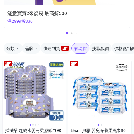
滿意寶寶x來復易 最高折330
滿2999折330
分類
品牌
快速到貨
有現貨
挑戰低價
價格低到
拭拭樂 超純水嬰兒柔濕紙巾90
Baan 貝恩 嬰兒保養柔濕巾80