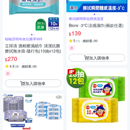
擦拭瞬間降低體感溫度
Biore -3℃涼感濕巾(兩款任選)
139
$
檢驗證明有效抗菌率999
5
(
1
)
總銷量>50
立得清 酒精擦濕紙巾 清潔抗菌
券
擦拭無水痕-隨行包(10抽x12包)
270
加入購物車
$
4.9
(
8
)
總銷量>50
券
加入購物車