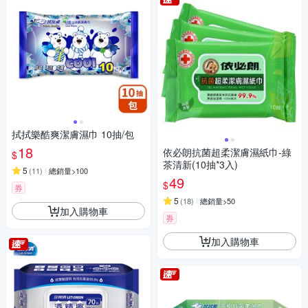
拭拭樂酷爽潔膚濕巾 10抽/包
18
依必朗抗菌超柔潔膚濕紙巾-綠
$
茶清新(10抽*3入)
5
(
11
)
總銷量>100
49
$
券
5
(
18
)
總銷量>50
加入購物車
券
加入購物車