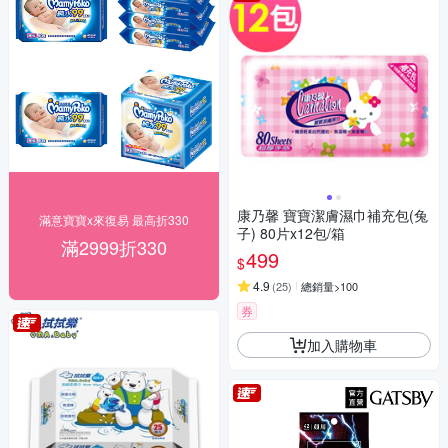
康乃馨 寶寶潔膚濕巾補充包(兔
滿意寶寶x來復易 最高折330
子) 80片x12包/箱
滿2999折330
499
$
4.9
(
25
)
總銷量>100
券
加入購物車