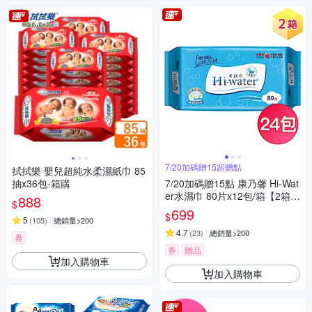
7/20加碼贈15超贈點
拭拭樂 嬰兒超純水柔濕紙巾 85
抽x36包-箱購
7/20加碼贈15點 康乃馨 Hi-Wat
er水濕巾 80片x12包/箱【2箱組
888
$
24包】
699
$
5
(
105
)
總銷量>200
4.7
(
23
)
總銷量>200
券
券
贈品
加入購物車
加入購物車