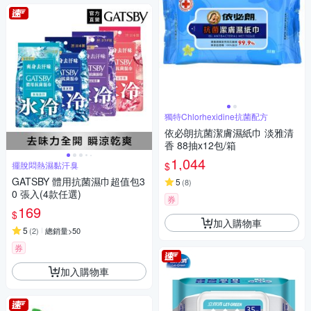
獨特Chlorhexidine抗菌配方
依必朗抗菌潔膚濕紙巾 淡雅清
香 88抽x12包/箱
1,044
$
擺脫悶熱濕黏汗臭
GATSBY 體用抗菌濕巾超值包3
5
(
8
)
0 張入(4款任選)
券
169
$
加入購物車
5
(
2
)
總銷量>50
券
加入購物車