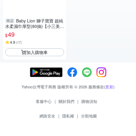
Baby Lion 獅子寶寶 超純
商店
水柔濕巾厚型(80抽)【小三美
日】D660045
49
$
4.9
(
17
)
加入購物車
Yahoo台灣電子商務 版權所有 © 2026 服務條款(
更新
)
客服中心
|
關於我們
|
購物須知
網路安全
|
隱私權
|
分類地圖