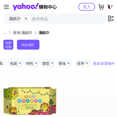
Yahoo購物中心
登入
濕紙巾
尿布/濕紙巾
濕紙巾
全部
純水濕巾
分類
高
包裝
特性
類型
香味
排序
更多篩選條件