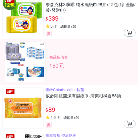
奈森克林X乖乖 純水濕紙巾28抽x12包(綠-金順/
黃-發財巾)
339
$
5
(
9
)
總銷量>50
券
商品折價券
150元
獨特Chlorhexidine抗菌
依必朗抗菌潔膚濕紙巾-清爽柑橘香88抽
89
$
4.9
(
6
)
總銷量>50
券
擺脫狼狽 控油乾爽