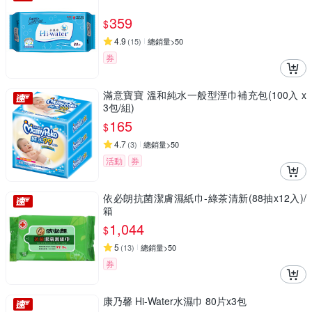
359
$
4.9
(
15
)
總銷量>50
券
滿意寶寶 溫和純水一般型溼巾補充包(100入 x
3包/組)
165
$
4.7
(
3
)
總銷量>50
活動
券
依必朗抗菌潔膚濕紙巾-綠茶清新(88抽x12入)/
箱
1,044
$
5
(
13
)
總銷量>50
券
康乃馨 Hi-Water水濕巾 80片x3包