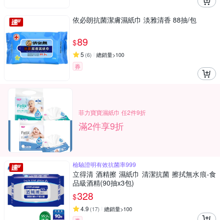
依必朗抗菌潔膚濕紙巾 淡雅清香 88抽/包
89
$
5
(
6
)
總銷量>100
券
菲力寶寶濕紙巾 任2件9折
滿2件享9折
檢驗證明有效抗菌率999
立得清 酒精擦 濕紙巾 清潔抗菌 擦拭無水痕-食
品級酒精(90抽x3包)
328
$
4.9
(
17
)
總銷量>100