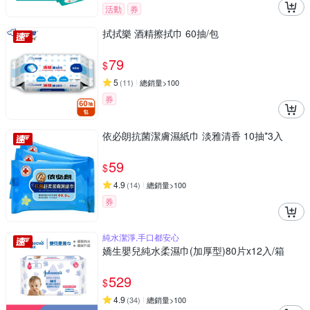
活動
券
拭拭樂 酒精擦拭巾 60抽/包
79
$
5
(
11
)
總銷量>100
券
依必朗抗菌潔膚濕紙巾 淡雅清香 10抽*3入
59
$
4.9
(
14
)
總銷量>100
券
純水潔淨,手口都安心
嬌生嬰兒純水柔濕巾(加厚型)80片x12入/箱
529
$
4.9
(
34
)
總銷量>100