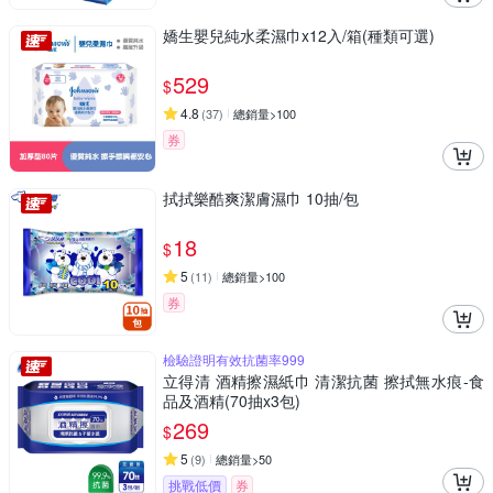
嬌生嬰兒純水柔濕巾x12入/箱(種類可選)
529
$
4.8
(
37
)
總銷量>100
券
拭拭樂酷爽潔膚濕巾 10抽/包
18
$
5
(
11
)
總銷量>100
券
檢驗證明有效抗菌率999
立得清 酒精擦濕紙巾 清潔抗菌 擦拭無水痕-食
品及酒精(70抽x3包)
269
$
5
(
9
)
總銷量>50
挑戰低價
券