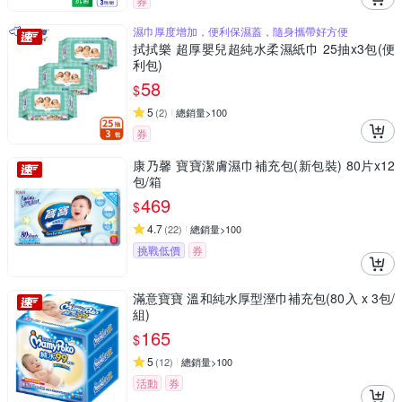
券
濕巾厚度增加，便利保濕蓋，隨身攜帶好方便
拭拭樂 超厚嬰兒超純水柔濕紙巾 25抽x3包(便
利包)
58
$
5
(
2
)
總銷量>100
券
康乃馨 寶寶潔膚濕巾補充包(新包裝) 80片x12
包/箱
469
$
4.7
(
22
)
總銷量>100
挑戰低價
券
滿意寶寶 溫和純水厚型溼巾補充包(80入 x 3包/
組)
165
$
5
(
12
)
總銷量>100
活動
券