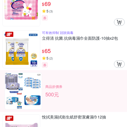
69
$
5
(
3
)
券
可有效抑制 冠狀病毒
立得清 抗菌.抗病毒濕巾全面防護-10抽x2包
65
$
5
(
2
)
券
商品折價券
500元
悅拭美濕拭衛生紙舒密潔膚濕巾12抽