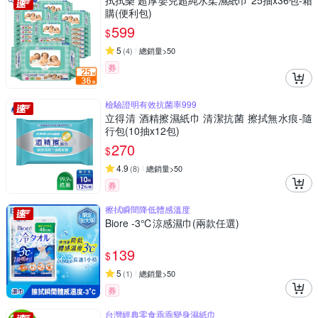
拭拭樂 超厚嬰兒超純水柔濕紙巾 25抽x36包-箱
購(便利包)
599
$
5
(
4
)
總銷量>50
券
檢驗證明有效抗菌率999
立得清 酒精擦濕紙巾 清潔抗菌 擦拭無水痕-隨
行包(10抽x12包)
270
$
4.9
(
8
)
總銷量>50
券
擦拭瞬間降低體感溫度
Biore -3℃涼感濕巾(兩款任選)
139
$
5
(
1
)
總銷量>50
券
台灣經典零食乖乖變身濕紙巾