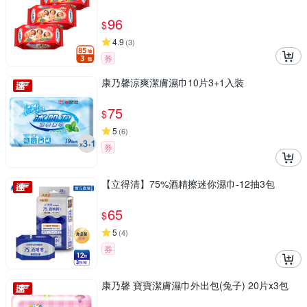
96
$
4.9
(
3
)
券
康乃馨涼爽潔膚濕巾10片3+1入裝
75
$
5
(
6
)
券
【立得清】75%酒精擦迷你濕巾-12抽3包
65
$
5
(
4
)
券
康乃馨 寶寶潔膚濕巾外出包(兔子) 20片x3包