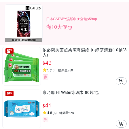
日本GATSBY濕紙巾★全館$59up
滿10大優惠
依必朗抗菌超柔潔膚濕紙巾-綠茶清新(10抽*3
入)
49
$
5
(
18
)
總銷量>50
券
康乃馨 Hi-Water水濕巾 80片/包
41
$
4.8
(
6
)
總銷量>50
券