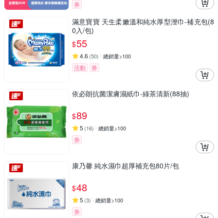
券
滿意寶寶 天生柔嫩溫和純水厚型溼巾-補充包(8
0入/包)
55
$
4.6
(
50
)
總銷量>100
活動
券
依必朗抗菌潔膚濕紙巾-綠茶清新(88抽)
89
$
5
(
16
)
總銷量>100
券
康乃馨 純水濕巾超厚補充包80片/包
48
$
5
(
3
)
總銷量>100
券