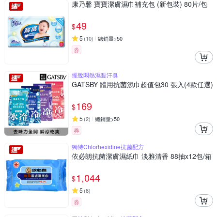
康乃馨 寶寶潔膚濕巾補充包 (新包裝) 80片/包
49
$
5
(
10
)
總銷量>50
券
擺脫悶熱濕黏汗臭
GATSBY 體用抗菌濕巾超值包30 張入(4款任選)
169
$
5
(
2
)
總銷量>50
券
獨特Chlorhexidine抗菌配方
依必朗抗菌潔膚濕紙巾 淡雅清香 88抽x12包/箱
1,044
$
5
(
8
)
券