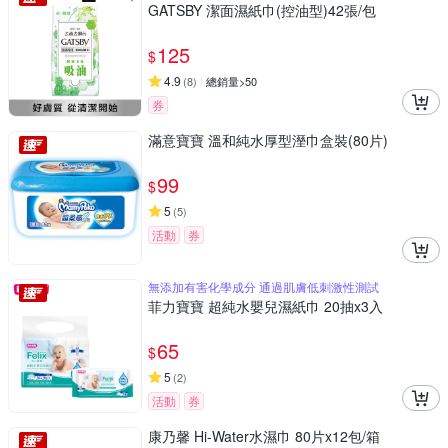
GATSBY 潔面濕紙巾(控油型)42張/包
125
$
4.9
(
8
)
總銷量>50
券
滿意寶寶 溫和純水厚型溼巾盒裝(80片)
99
$
5
(
5
)
活動
券
無添加有害化學成分 通過肌膚低刺激性測試
菲力寶寶 超純水嬰兒濕紙巾 20抽x3入
65
$
5
(
2
)
活動
券
康乃馨 Hi-Water水濕巾 80片x12包/箱