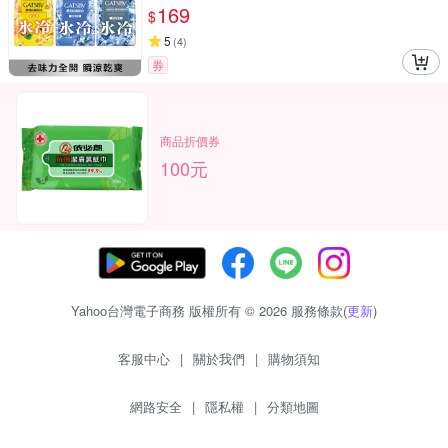
169
$
5
(
4
)
券
商品折價券
100元
Yahoo台灣電子商務 版權所有 © 2026 服務條款(
更新
)
客服中心
|
關於我們
|
購物須知
網路安全
|
隱私權
|
分類地圖