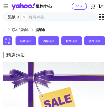
Yahoo購物中心
登入
濕紙巾
尿布/濕紙巾
濕紙巾
全部
純水濕巾
酒精濕巾
抗菌濕巾
嬰兒濕巾
分類
精選活動