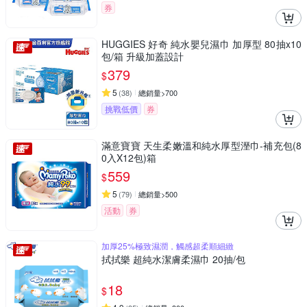
券
HUGGIES 好奇 純水嬰兒濕巾 加厚型 80抽x10
包/箱 升級加蓋設計
379
$
5
(
38
)
總銷量>700
挑戰低價
券
滿意寶寶 天生柔嫩溫和純水厚型溼巾-補充包(8
0入X12包)箱
559
$
5
(
79
)
總銷量>500
活動
券
加厚25%極致濕潤，觸感超柔順細緻
拭拭樂 超純水潔膚柔濕巾 20抽/包
18
$