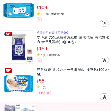
109
$
4.7
(
9
)
總銷量>50
券
檢驗證明有效抗菌率999
立得清 75%酒精擦濕紙巾 清潔抗菌 擦拭無水
痕-食品及酒精(10抽x6包)
159
$
5
(
4
)
總銷量>50
券
滿意寶寶 溫和純水一般型溼巾-補充包(100入/
包)
55
$
5
(
3
)
活動
券