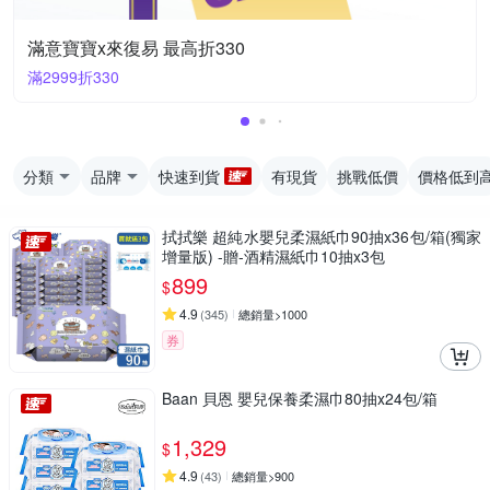
滿意寶寶x來復易 最高折330
滿2999折330
分類
品牌
快速到貨
有現貨
挑戰低價
價格低到
拭拭樂 超純水嬰兒柔濕紙巾90抽x36包/箱(獨家
增量版) -贈-酒精濕紙巾10抽x3包
899
$
4.9
(
345
)
總銷量>1000
券
Baan 貝恩 嬰兒保養柔濕巾80抽x24包/箱
1,329
$
4.9
(
43
)
總銷量>900