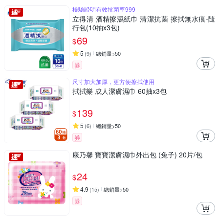
檢驗證明有效抗菌率999
立得清 酒精擦濕紙巾 清潔抗菌 擦拭無水痕-隨
行包(10抽x3包)
69
$
5
(
9
)
總銷量>50
券
尺寸加大加厚，更方便擦拭使用
拭拭樂 成人潔膚濕巾 60抽x3包
139
$
5
(
6
)
總銷量>50
券
康乃馨 寶寶潔膚濕巾外出包 (兔子) 20片/包
24
$
4.9
(
15
)
總銷量>50
券