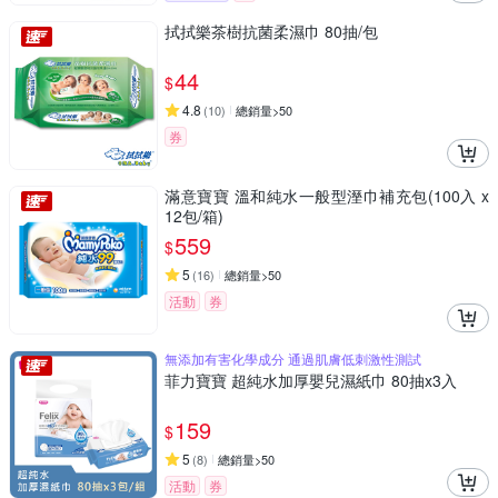
拭拭樂茶樹抗菌柔濕巾 80抽/包
44
$
4.8
(
10
)
總銷量>50
券
滿意寶寶 溫和純水一般型溼巾補充包(100入 x
12包/箱)
559
$
5
(
16
)
總銷量>50
活動
券
無添加有害化學成分 通過肌膚低刺激性測試
菲力寶寶 超純水加厚嬰兒濕紙巾 80抽x3入
159
$
5
(
8
)
總銷量>50
活動
券