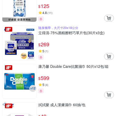
125
$
4.8
(
11
)
券
隨身攜帶，大尺寸20x18公分
立得清-75%酒精擦輕巧單片包(30片x3盒)
269
$
5
(
1
)
券
康乃馨 Double Care抗菌濕巾 50片x12包/箱
599
$
5
(
4
)
券
拭拭樂 成人潔膚濕巾 60抽/包