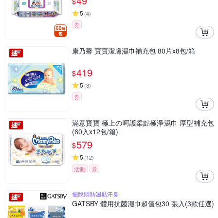
49
$
5
(
4
)
券
康乃馨 寶寶潔膚濕巾補充包 80片x8包/箱
419
$
5
(
3
)
券
滿意寶寶 極上の呵護柔點極淨濕巾 厚型補充包
(60入x12包/箱)
579
$
5
(
12
)
活動
券
擺脫悶熱濕黏汗臭
GATSBY 體用抗菌濕巾超值包30 張入(3款任選)