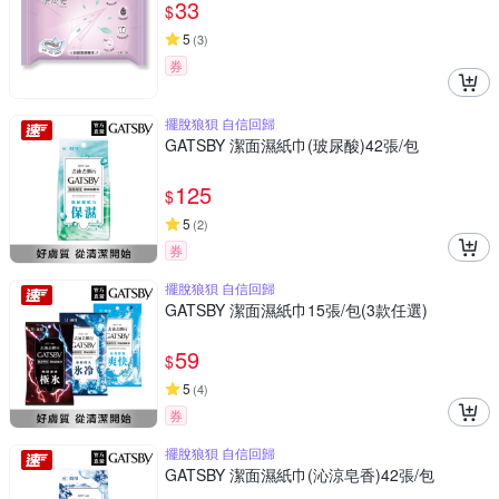
33
$
5
(
3
)
券
擺脫狼狽 自信回歸
GATSBY 潔面濕紙巾(玻尿酸)42張/包
125
$
5
(
2
)
券
擺脫狼狽 自信回歸
GATSBY 潔面濕紙巾15張/包(3款任選)
59
$
5
(
4
)
券
擺脫狼狽 自信回歸
GATSBY 潔面濕紙巾(沁涼皂香)42張/包