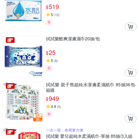
519
$
5
(
12
)
券
拭拭樂酷爽潔膚濕巾20抽/包
25
$
5
(
8
)
券
拭拭樂 親子熊超純水潔膚柔濕紙巾 85抽36包-
箱購
949
$
4.9
(
5
)
券
一次一張，使用更方便
拭拭樂 嬰兒超純水柔濕紙巾-單抽 85抽/3入組