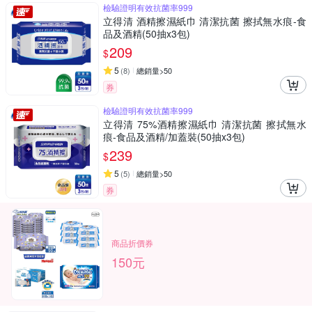
檢驗證明有效抗菌率999
立得清 酒精擦濕紙巾 清潔抗菌 擦拭無水痕-食
品及酒精(50抽x3包)
209
$
5
(
8
)
總銷量>50
券
檢驗證明有效抗菌率999
立得清 75%酒精擦濕紙巾 清潔抗菌 擦拭無水
痕-食品及酒精/加蓋裝(50抽x3包)
239
$
5
(
5
)
總銷量>50
券
商品折價券
150元