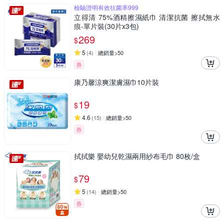
檢驗證明有效抗菌率999
立得清 75%酒精擦濕紙巾 清潔抗菌 擦拭無水
痕-單片裝(30片x3包)
269
$
5
(
4
)
總銷量>50
券
康乃馨涼爽潔膚濕巾10片裝
19
$
4.6
(
15
)
總銷量>50
券
拭拭樂 嬰幼兒乾濕兩用紗布毛巾 80枚/盒
79
$
5
(
14
)
總銷量>50
券