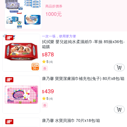
商品折價券
1000元
一次一張，使用更方便
拭拭樂 嬰兒超純水柔濕紙巾-單抽 85抽x36包-
箱購
878
$
5
(
4
)
券
康乃馨 寶寶潔膚濕巾補充包(兔子) 80片x8包/箱
439
$
5
(
4
)
券
康乃馨 水寶貝濕巾 70片x18包/箱