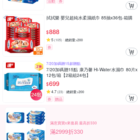
活動
券
拭拭樂 嬰兒超純水柔濕紙巾 85抽x36包-箱購
888
$
5
(
105
)
總銷量>200
券
7/20加碼贈15超贈點
7/20加碼贈15點 康乃馨 Hi-Water水濕巾 80片x
12包/箱【2箱組24包】
699
$
4.7
(
23
)
總銷量>200
券
贈品
滿意寶寶x來復易 最高折330
滿2999折330