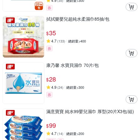
4.9
(
35
)
總銷量>300
券
拭拭樂嬰兒超純水柔濕巾85抽/包
35
$
4.7
(
133
)
總銷量>400
券
康乃馨 水寶貝濕巾 70片/包
28
$
4.9
(
24
)
總銷量>300
券
滿意寶寶 純水99嬰兒濕巾 厚型(20片X3包/組)
99
$
4.7
(
14
)
總銷量>200