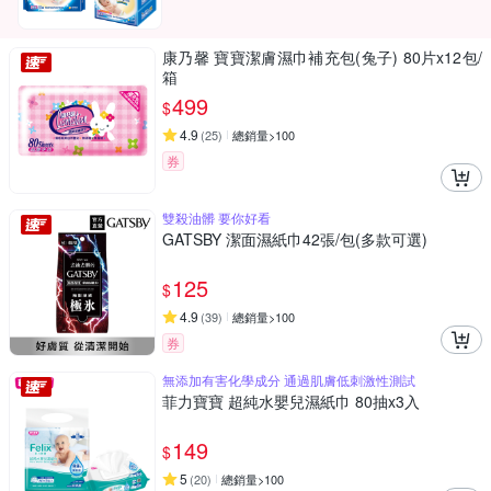
康乃馨 寶寶潔膚濕巾補充包(兔子) 80片x12包/
箱
499
$
4.9
(
25
)
總銷量>100
券
雙殺油髒 要你好看
GATSBY 潔面濕紙巾42張/包(多款可選)
125
$
4.9
(
39
)
總銷量>100
券
無添加有害化學成分 通過肌膚低刺激性測試
菲力寶寶 超純水嬰兒濕紙巾 80抽x3入
149
$
5
(
20
)
總銷量>100