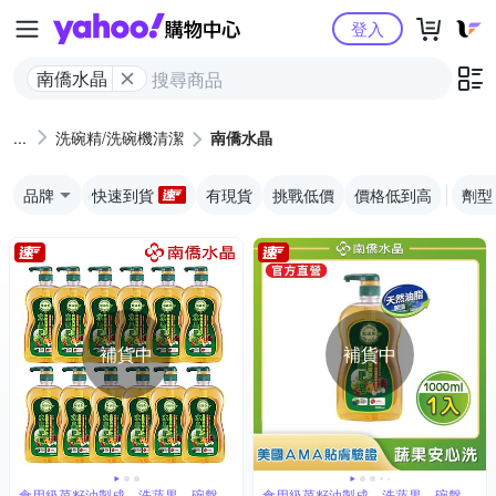
Yahoo購物中心
登入
南僑水晶
洗碗精/洗碗機清潔
南僑水晶
品牌
快速到貨
有現貨
挑戰低價
價格低到高
劑型
補貨中
補貨中
食用級菜籽油製成，洗蔬果、碗盤都
食用級菜籽油製成，洗蔬果、碗盤都