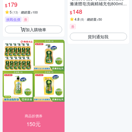
X1瓶(天然植物油脂/環保/綠活/
179
滌液體皂洗碗精補充包800mlX
$
無添加)
1包
148
$
5
(
13
)
總銷量>100
4.8
挑戰低價
券
(
8
)
總銷量>50
券
加入購物車
貨到通知我
商品折價券
150元