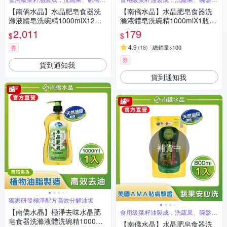
安心
安心
【南僑水晶】水晶肥皂食器洗
【南僑水晶】水晶肥皂食器洗
滌液體皂洗碗精1000mlX12瓶
滌液體皂洗碗精1000mlX1瓶
(天然成分/環境友善)
(天然成分/環境友善)
2,011
179
$
$
4.9
券
(
18
)
總銷量>100
券
貨到通知我
貨到通知我
補貨中
獨家研發極淨配方高效分解油垢
【南僑水晶】極淨去味水晶肥
食用級菜籽油製成，洗蔬果、碗盤都
安心
皂食器洗滌液體洗碗精1000ml
【南僑水晶】水晶肥皂食器洗