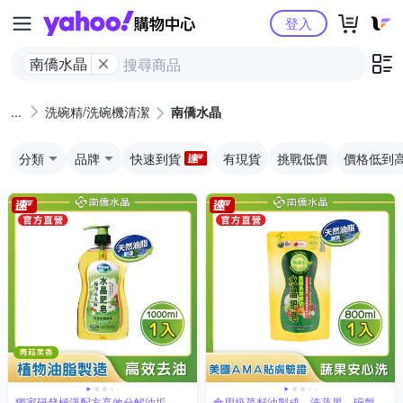
Yahoo購物中心
登入
南僑水晶
洗碗精/洗碗機清潔
南僑水晶
分類
品牌
快速到貨
有現貨
挑戰低價
價格低到
獨家研發極淨配方高效分解油垢
食用級菜籽油製成，洗蔬果、碗盤都