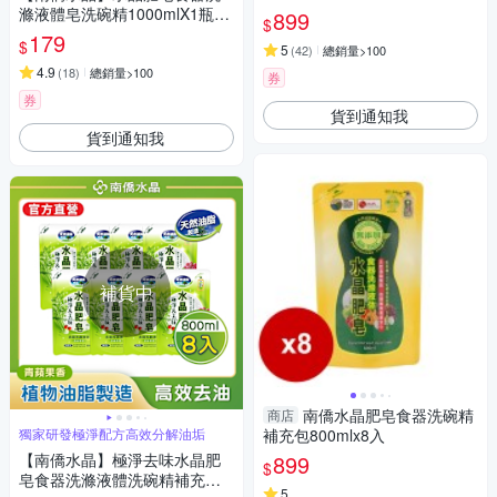
充包
滌液體皂洗碗精1000mlX1瓶
899
$
(天然成分/環境友善)
179
$
5
(
42
)
總銷量>100
4.9
(
18
)
總銷量>100
券
券
貨到通知我
貨到通知我
補貨中
南僑水晶肥皂食器洗碗精
商店
獨家研發極淨配方高效分解油垢
補充包800mlx8入
【南僑水晶】極淨去味水晶肥
899
$
皂食器洗滌液體洗碗精補充包8
5