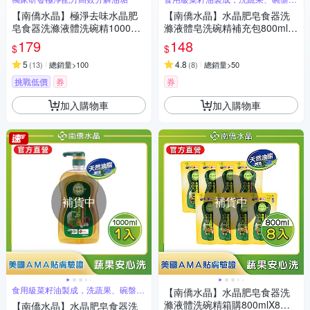
安心
【南僑水晶】極淨去味水晶肥
【南僑水晶】水晶肥皂食器洗
皂食器洗滌液體洗碗精1000ml
滌液體皂洗碗精補充包800mlX
X1瓶(天然植物油脂/環保/綠活/
1包
179
148
$
$
無添加)
5
4.8
(
13
)
總銷量>100
(
8
)
總銷量>50
挑戰低價
券
券
加入購物車
加入購物車
補貨中
補貨中
食用級菜籽油製成，洗蔬果、碗盤都
【南僑水晶】水晶肥皂食器洗
安心
滌液體洗碗精箱購800mlX8補
【南僑水晶】水晶肥皂食器洗