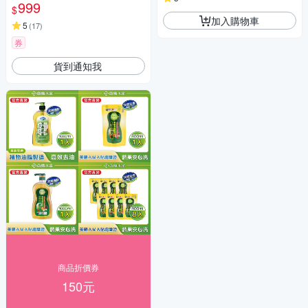
00mlX8包(天然成分/環境友善)
999
$
加入購物車
5
(
17
)
券
貨到通知我
商品折價券
150元