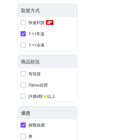
取貨方式
快速到貨
7-11常溫
7-11冷凍
商品狀況
有現貨
Yahoo自營
評價4顆
以上
優惠
挑戰低價
券