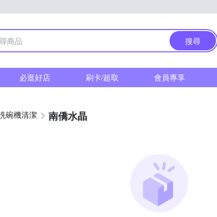
搜尋
必逛好店
刷卡/超取
會員專享
南僑水晶
/洗碗機清潔