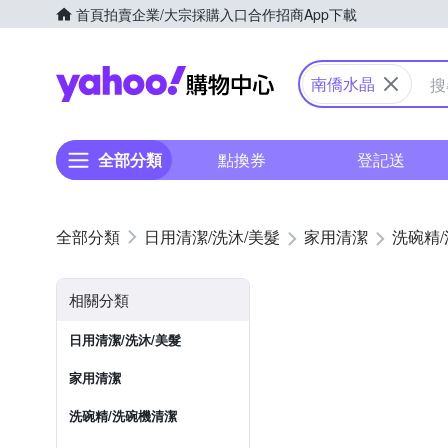
首頁
拍賣
企業/大宗採購入口
合作招商
App下載
Yahoo購物中心
南僑水晶
全部分類
點換券
登記送
日用清潔/洗沐/美髮
家用清潔
洗碗精
相關分類
日用清潔/洗沐/美髮
家用清潔
洗碗精/洗碗機清潔