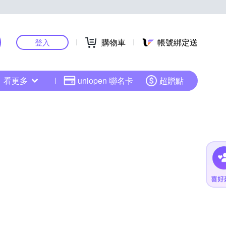
購物車
帳號綁定送
登入
看更多
uniopen 聯名卡
超贈點