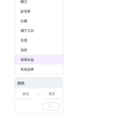
獅王
妙管家
白蘭
橘子工坊
毛寶
泡舒
南僑水晶
其他品牌
價格
-
確定